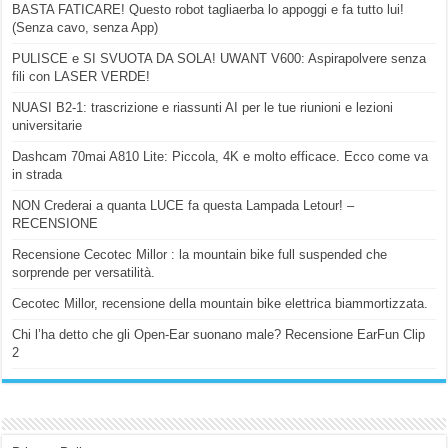
BASTA FATICARE! Questo robot tagliaerba lo appoggi e fa tutto lui!
(Senza cavo, senza App)
PULISCE e SI SVUOTA DA SOLA! UWANT V600: Aspirapolvere senza
fili con LASER VERDE!
NUASI B2-1: trascrizione e riassunti AI per le tue riunioni e lezioni
universitarie
Dashcam 70mai A810 Lite: Piccola, 4K e molto efficace. Ecco come va
in strada
NON Crederai a quanta LUCE fa questa Lampada Letour! –
RECENSIONE
Recensione Cecotec Millor : la mountain bike full suspended che
sorprende per versatilità.
Cecotec Millor, recensione della mountain bike elettrica biammortizzata.
Chi l’ha detto che gli Open-Ear suonano male? Recensione EarFun Clip
2