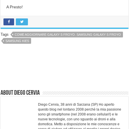
A Presto!
Tags
COME AGGIORNARE GALAXY S FROYO. SAMSUNG GALAXY S FROYO
SAMSUNG KIES
About Diego Cervia
Diego Cervia, 38 anni di Sarzana (SP) Ho aperto
questo blog nel lontano 2008 perchè la mia passione
sono gli smartphone (nel 2008 erano cellulari!) e le
nuove tecnologie, con uno sguardo ai droni e alla
domotica. Metto a disposizione le mie conoscenze e
cerco di aiutare ad utilizzare al meglio i propri device.