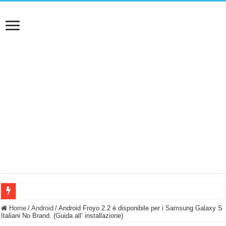
BASTA FATICARE! Questo robot tagliaerba lo appoggi e fa tutto lui! (Senza cav
Home
/
Android
/
Android Froyo 2.2 è disponibile per i Samsung Galaxy S
Italiani No Brand. (Guida all’ installazione)
PULISCE e SI SVUOTA DA SOLA! UWANT V600: Aspirapolvere senza fili con