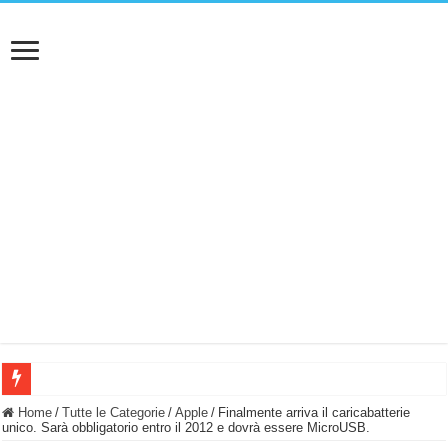
BASTA FATICARE! Questo robot tagliaerba lo appoggi e fa tutto lui! (Senza cav
Home
/
Tutte le Categorie
/
Apple
/
Finalmente arriva il caricabatterie
unico. Sarà obbligatorio entro il 2012 e dovrà essere MicroUSB.
PULISCE e SI SVUOTA DA SOLA! UWANT V600: Aspirapolvere senza fili con