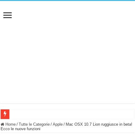
BASTA FATICARE! Questo robot tagliaerba lo appoggi e fa tutto lui! (Senza cav
Home
/
Tutte le Categorie
/
Apple
/
Mac OSX 10.7 Lion ruggiusce in beta!
Ecco le nuove funzioni
PULISCE e SI SVUOTA DA SOLA! UWANT V600: Aspirapolvere senza fili con