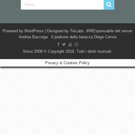
Powered by
WordPress
| Designed by
TieLabs
iRREsponsabile del server
Andrea Baccega Il padrone della baracca Diego Cervia
Since 2008 © Copyright 2018, Tutti i diritti riservati.
Privacy & Cookies Policy