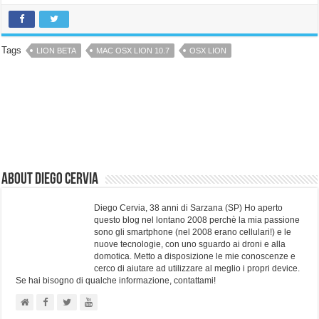
Tags
LION BETA
MAC OSX LION 10.7
OSX LION
About Diego Cervia
Diego Cervia, 38 anni di Sarzana (SP) Ho aperto
questo blog nel lontano 2008 perchè la mia passione
sono gli smartphone (nel 2008 erano cellulari!) e le
nuove tecnologie, con uno sguardo ai droni e alla
domotica. Metto a disposizione le mie conoscenze e
cerco di aiutare ad utilizzare al meglio i propri device.
Se hai bisogno di qualche informazione, contattami!