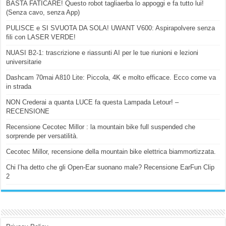
BASTA FATICARE! Questo robot tagliaerba lo appoggi e fa tutto lui!
(Senza cavo, senza App)
PULISCE e SI SVUOTA DA SOLA! UWANT V600: Aspirapolvere senza
fili con LASER VERDE!
NUASI B2-1: trascrizione e riassunti AI per le tue riunioni e lezioni
universitarie
Dashcam 70mai A810 Lite: Piccola, 4K e molto efficace. Ecco come va
in strada
NON Crederai a quanta LUCE fa questa Lampada Letour! –
RECENSIONE
Recensione Cecotec Millor : la mountain bike full suspended che
sorprende per versatilità.
Cecotec Millor, recensione della mountain bike elettrica biammortizzata.
Chi l’ha detto che gli Open-Ear suonano male? Recensione EarFun Clip
2