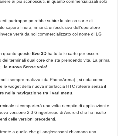
anere ai più sconosciuti, in quanto commercializzati solo
enti purtroppo potrebbe subire la stessa sorte di
ato sapere finora, rimarrà un’esclusiva dell’operatore
 invece verrà da noi commercializzato col nome di
LG
 in quanto questo
Evo 3D
ha tutte le carte per essere
dei terminali dual core che sta prendendo vita. La prima
à;
la nuova Sense vola!
olti sempre realizzati da PhoneArena) , si nota come
 le widget della nuova interfaccia HTC roteare senza il
e nella navigazione tra i vari menu
.
minale si comporterà una volta riempito di applicazioni e
 nuova versione 2.3 Gingerbread di Android che ha risolto
menti delle versioni precedenti.
i fronte a quello che gli anglosassoni chiamano una