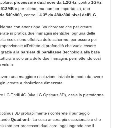
acolare:
processore dual core da 1.2GHz
, contro
1GHz
i
512MB
e per ultimo, ma non per importanza, uno
 da 540×960
, contro il
4.3″ da 480×800 pixel dell’LG
.
iderata con attenzione. Va ricordato che per creare
ate in pratica due immagini identiche, ognuna delle
ella risoluzione effettiva dello schermo, per essere poi
roporzionale all’effetto di profondità che vuole essere
 grazie alla
barriera di parallasse
(tecnologia alla base
catturare solo una delle due immagini, permettendo così
à voluto.
 avere una maggiore risoluzione iniziale in modo da avere
ini create a risoluzione dimezzata.
 LG Thrill 4G (aka LG Optimus 3D), ossia la piattaforma
 Optimus 3D probabilmente ricorderete il punteggio
zzando
Quadrant
. La cosa ancora più eccezionale è che
imizzato per processori dual core; aggiungendo che il