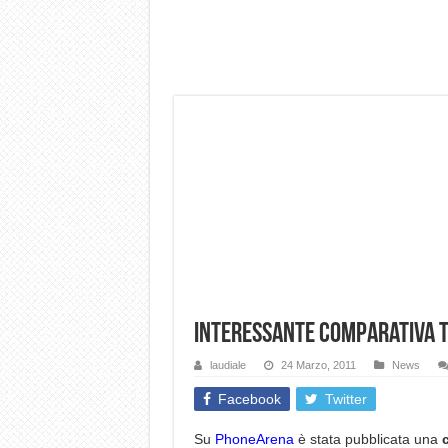
Dashcam 70mai A810 Lite: Pi
NON Crederai a quanta LU
Cecotec Millor, recensione 
Chi l’ha detto che gli Ope
BENKS OMNIWARRIOR: Più d
Brondi Amico Vero 4G: Focus
Brondi Amico VERO 4G : Fo
Interessante comparativa tr
laudiale
24 Marzo, 2011
News
Facebook
Twitter
Su
PhoneArena
è stata pubblicata una