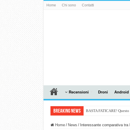
Home
Chi sono
Contatti
Recensioni
Droni
Android
Breaking News
BASTA FATICARE! Questo robo
PULISCE e SI SVUOTA DA S
Home
/
News
/
Interessante comparativa tr
NUASI B2-1: trascrizione e ri