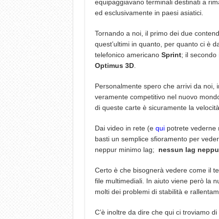
equipaggiavano terminali destinati a rim
ed esclusivamente in paesi asiatici.
Tornando a noi, il primo dei due contend
quest’ultimi in quanto, per quanto ci è d
telefonico americano
Sprint
; il secondo
Optimus 3D
.
Personalmente spero che arrivi da noi,
veramente competitivo nel nuovo mondo 
di queste carte è sicuramente la velocit
Dai video in rete (e
qui
potrete vederne m
basti un semplice sfioramento per vedere
neppur minimo lag;
nessun lag neppur
Certo è che bisognerà vedere come il ter
file multimediali. In aiuto viene però la
molti dei problemi di stabilità e rallenta
C’è inoltre da dire che qui ci troviamo d