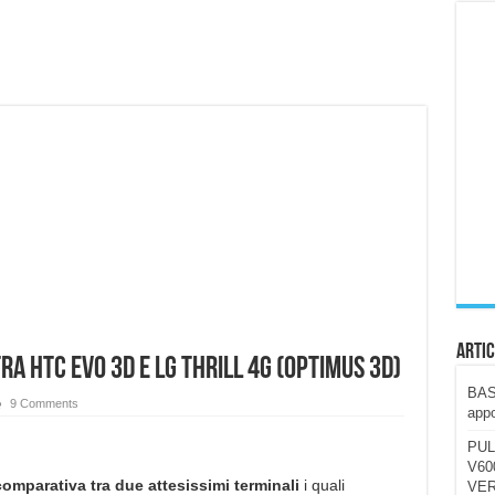
ccola, 4K e molto efficace. Ecco come va in strada
CE fa questa Lampada Letour! – RECENSIONE
della mountain bike elettrica biammortizzata.
n-Ear suonano male? Recensione EarFun Clip 2
i un semplice vetro temperato!
 su SOS, sicurezza e controllo da remoto.
cus su SOS e comandi da remoto
Artic
a HTC EVO 3D e LG Thrill 4G (Optimus 3D)
BAST
9 Comments
appo
PUL
V600
comparativa tra due attesissimi terminali
i quali
VER