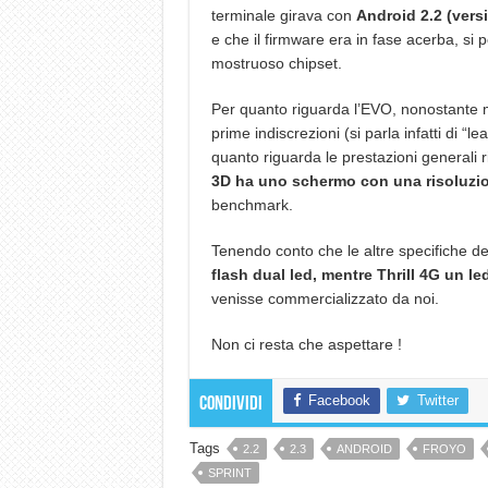
terminale girava con
Android 2.2 (vers
e che il firmware era in fase acerba, si p
mostruoso chipset.
Per quanto riguarda l’EVO, nonostante m
prime indiscrezioni (si parla infatti di “
quanto riguarda le prestazioni generali ri
3D ha uno schermo con una risoluzi
benchmark.
Tenendo conto che le altre specifiche de
flash dual led, mentre Thrill 4G un le
venisse commercializzato da noi.
Non ci resta che aspettare !
Facebook
Twitter
Condividi
Tags
2.2
2.3
ANDROID
FROYO
SPRINT