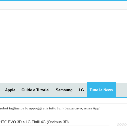
Apple
Guide e Tutorial
Samsung
LG
Tutte le News
t tagliaerba lo appoggi e fa tutto lui! (Senza cavo, senza App)
OLA! UWANT V600: Aspirapolvere senza fili con LASER VERDE!
a HTC EVO 3D e LG Thrill 4G (Optimus 3D)
assunti AI per le tue riunioni e lezioni universitarie