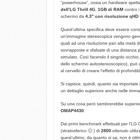
“powerhouse”, ossia un hardware spett
dell’LG Thrill 4G
,
1GB di RAM
contro 
schermo da
4.3″ con risoluzione qHD
Quest’ultima specifica deve essere cons
un’immagine sterescopica vengono gener
quali ad una risoluzione pari alla metà d
sovrapposte e sfalsate di una distanza p
simulato. Così facendo il singolo occhio,
dello schermo autostereoscopico), può 
al cervello di creare l’effetto di profondit
Si capisce, quindi, quanto sia importate
un dettaglio superiore anche nelle immag
Su una cosa però sembrerebbe superiore
OMAP4430
.
Dai primi benchmark effettuati per l’LG
(stratosferico 🙂 ) di
2800
ottenuto utili
quest’ultimo, da quanto si sa, non è ott