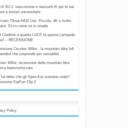
I B2-1: trascrizione e riassunti AI per le tue
ioni e lezioni universitarie
cam 70mai A810 Lite: Piccola, 4K e molto
cace. Ecco come va in strada
 Crederai a quanta LUCE fa questa Lampada
our! – RECENSIONE
nsione Cecotec Millor : la mountain bike full
ended che sorprende per versatilità.
tec Millor, recensione della mountain bike
trica biammortizzata.
l’ha detto che gli Open-Ear suonano male?
nsione EarFun Clip 2
acy Policy