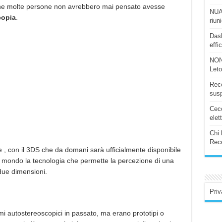
che molte persone non avrebbero mai pensato avesse
NUAS
copia
.
riun
Dash
effi
NON
Let
Rece
susp
Ceco
elet
Chi 
Rece
 , con il 3DS che da domani sarà ufficialmente disponibile
del mondo la tecnologia che permette la percezione di una
due dimensioni.
Priv
i autostereoscopici in passato, ma erano prototipi o