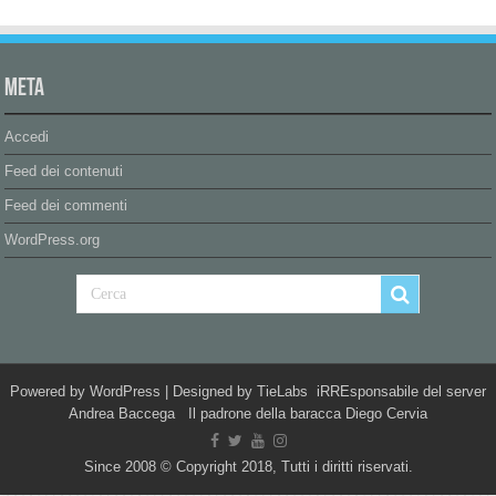
Meta
Accedi
Feed dei contenuti
Feed dei commenti
WordPress.org
Powered by
WordPress
| Designed by
TieLabs
iRREsponsabile del server
Andrea Baccega Il padrone della baracca Diego Cervia
Since 2008 © Copyright 2018, Tutti i diritti riservati.