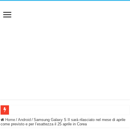
BASTA FATICARE! Questo robot tagliaerba lo appoggi e fa tutto lui! (Senza cav
Home
/
Android
/
Samsung Galaxy S II sarà rilasciato nel mese di aprile
come previsto e per l’esattezza il 25 aprile in Corea
PULISCE e SI SVUOTA DA SOLA! UWANT V600: Aspirapolvere senza fili con