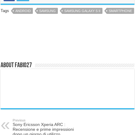
Tags
ANDROID
SAMSUNG
SAMSUNG GALAXY S II
SMARTPHONE
About fabio27
Previous
Sony Ericsson Xperia ARC :
Recensione e prime impressioni
dopo un giorno di utilizzo