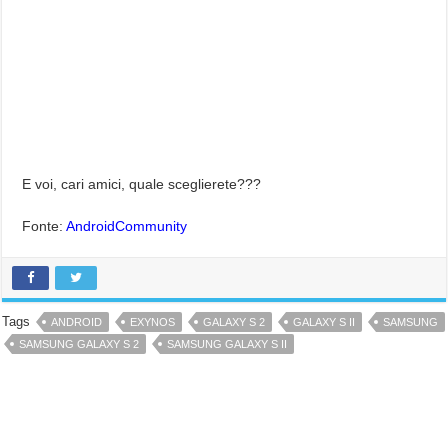
E voi, cari amici, quale sceglierete???
Fonte:
AndroidCommunity
Tags
ANDROID
EXYNOS
GALAXY S 2
GALAXY S II
SAMSUNG
SAMSUNG GALAXY S 2
SAMSUNG GALAXY S II