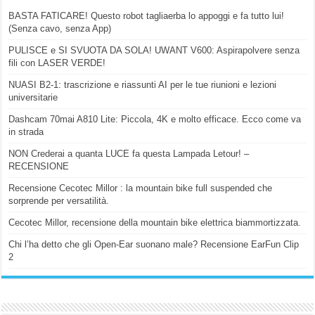
BASTA FATICARE! Questo robot tagliaerba lo appoggi e fa tutto lui!
(Senza cavo, senza App)
PULISCE e SI SVUOTA DA SOLA! UWANT V600: Aspirapolvere senza
fili con LASER VERDE!
NUASI B2-1: trascrizione e riassunti AI per le tue riunioni e lezioni
universitarie
Dashcam 70mai A810 Lite: Piccola, 4K e molto efficace. Ecco come va
in strada
NON Crederai a quanta LUCE fa questa Lampada Letour! –
RECENSIONE
Recensione Cecotec Millor : la mountain bike full suspended che
sorprende per versatilità.
Cecotec Millor, recensione della mountain bike elettrica biammortizzata.
Chi l’ha detto che gli Open-Ear suonano male? Recensione EarFun Clip
2