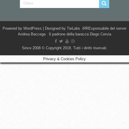
Powered by
WordPress
| Designed by
TieLabs
iRREsponsabile del server
Andrea Baccega Il padrone della baracca Diego Cervia
Since 2008 © Copyright 2018, Tutti i diritti riservati.
Privacy & Cookies Policy