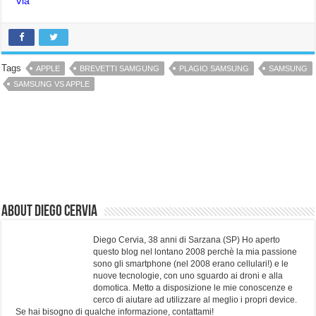
Via
Tags
APPLE
BREVETTI SAMGUNG
PLAGIO SAMSUNG
SAMSUNG
SAMSUNG VS APPLE
About Diego Cervia
Diego Cervia, 38 anni di Sarzana (SP) Ho aperto
questo blog nel lontano 2008 perchè la mia passione
sono gli smartphone (nel 2008 erano cellulari!) e le
nuove tecnologie, con uno sguardo ai droni e alla
domotica. Metto a disposizione le mie conoscenze e
cerco di aiutare ad utilizzare al meglio i propri device.
Se hai bisogno di qualche informazione, contattami!