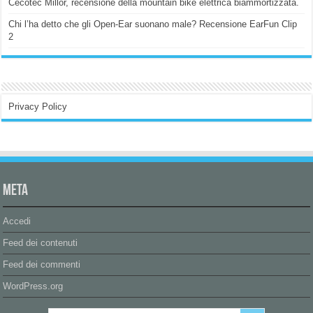
Cecotec Millor, recensione della mountain bike elettrica biammortizzata.
Chi l’ha detto che gli Open-Ear suonano male? Recensione EarFun Clip
2
Privacy Policy
Meta
Accedi
Feed dei contenuti
Feed dei commenti
WordPress.org