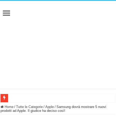
BASTA FATICARE! Questo robot tagliaerba lo appoggi e fa tutto lui! (Senza cav
Home
/
Tutte le Categorie
/
Apple
/
Samsung dovrà mostrare 5 nuovi
prodotti ad Apple. Il giudice ha deciso così!
PULISCE e SI SVUOTA DA SOLA! UWANT V600: Aspirapolvere senza fili con