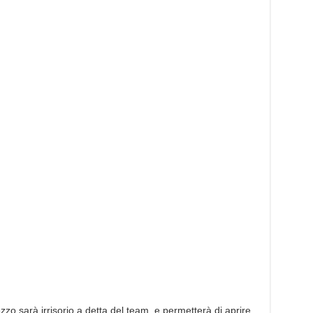
zzo sarà irrisorio a detta del team, e permetterà di aprire