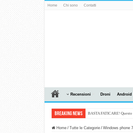
Home
Chi sono
Contatti
Recensioni
Droni
Android
Breaking News
BASTA FATICARE! Questo robo
PULISCE e SI SVUOTA DA S
Home
/
Tutte le Categorie
/
Windows phone 
NUASI B2-1: trascrizione e ri