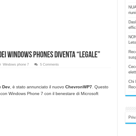
NUAS
riun
Dash
effi
NON
Let
Rece
dei Windows Phones diventa “legale”
susp
Windows phone 7
5 Comments
Ceco
elet
Chi 
 Dev
, è stato annunciato il nuovo
ChevronWP7
. Questo
Rece
ni con Windows Phone 7 con il benestare di Microsoft
Priv