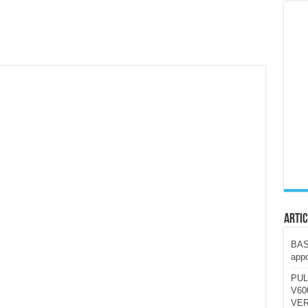
ccola, 4K e molto efficace. Ecco come va in strada
CE fa questa Lampada Letour! – RECENSIONE
della mountain bike elettrica biammortizzata.
n-Ear suonano male? Recensione EarFun Clip 2
i un semplice vetro temperato!
 su SOS, sicurezza e controllo da remoto.
cus su SOS e comandi da remoto
Artic
BAST
appo
PUL
V600
VER