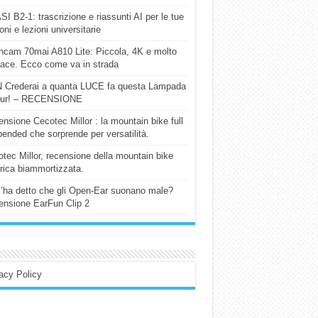
I B2-1: trascrizione e riassunti AI per le tue
ioni e lezioni universitarie
cam 70mai A810 Lite: Piccola, 4K e molto
cace. Ecco come va in strada
 Crederai a quanta LUCE fa questa Lampada
our! – RECENSIONE
nsione Cecotec Millor : la mountain bike full
ended che sorprende per versatilità.
tec Millor, recensione della mountain bike
trica biammortizzata.
l’ha detto che gli Open-Ear suonano male?
nsione EarFun Clip 2
acy Policy