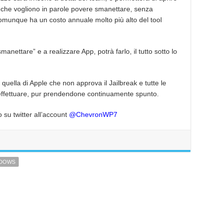
lli che vogliono in parole povere smanettare, senza
 comunque ha un costo annuale molto più alto del tool
anettare” e a realizzare App, potrà farlo, il tutto sotto lo
quella di Apple che non approva il Jailbreak e tutte le
 effettuare, pur prendendone continuamente spunto.
o su twitter all’account
@ChevronWP7
DOWS