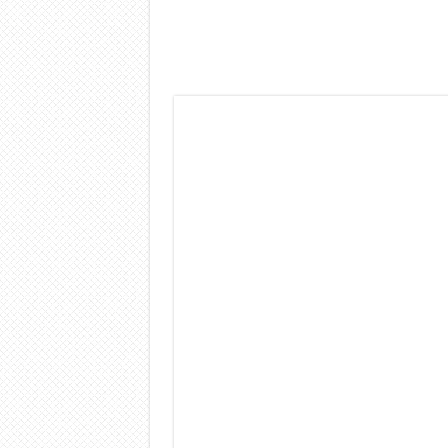
Dashcam 70mai A810 Lite: Pi
NON Crederai a quanta LU
Cecotec Millor, recensione 
Chi l’ha detto che gli Ope
BENKS OMNIWARRIOR: Più d
Brondi Amico Vero 4G: Focus
Brondi Amico VERO 4G : Fo