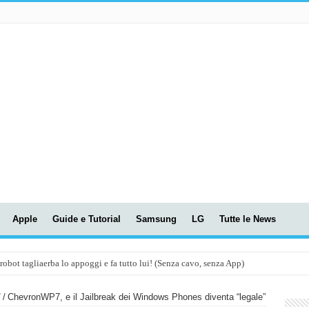
Apple
Guide e Tutorial
Samsung
LG
Tutte le News
t tagliaerba lo appoggi e fa tutto lui! (Senza cavo, senza App)
OLA! UWANT V600: Aspirapolvere senza fili con LASER VERDE!
7
/
ChevronWP7, e il Jailbreak dei Windows Phones diventa “legale”
assunti AI per le tue riunioni e lezioni universitarie