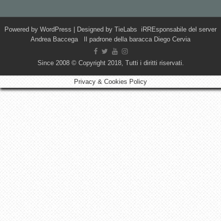
Powered by
WordPress
| Designed by
TieLabs
iRREsponsabile del server
Andrea Baccega Il padrone della baracca Diego Cervia
Since 2008 © Copyright 2018, Tutti i diritti riservati.
Privacy & Cookies Policy