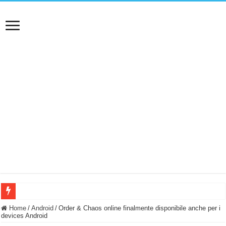
BASTA FATICARE! Questo robot tagliaerba lo appoggi e fa tutto lui! (Senza cav
Home
/
Android
/
Order & Chaos online finalmente disponibile anche per i
devices Android
PULISCE e SI SVUOTA DA SOLA! UWANT V600: Aspirapolvere senza fili con