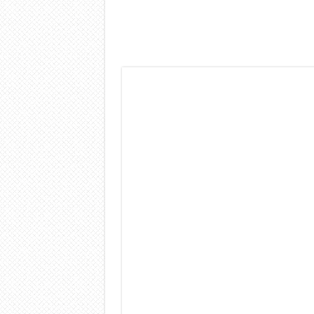
Dashcam 70mai A810 Lite: Pi
NON Crederai a quanta LU
Cecotec Millor, recensione 
Chi l’ha detto che gli Ope
BENKS OMNIWARRIOR: Più d
Brondi Amico Vero 4G: Focus
Brondi Amico VERO 4G : Fo