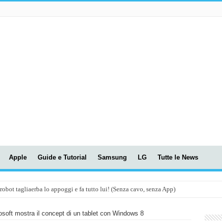
Apple
Guide e Tutorial
Samsung
LG
Tutte le News
t tagliaerba lo appoggi e fa tutto lui! (Senza cavo, senza App)
OLA! UWANT V600: Aspirapolvere senza fili con LASER VERDE!
osoft mostra il concept di un tablet con Windows 8
assunti AI per le tue riunioni e lezioni universitarie