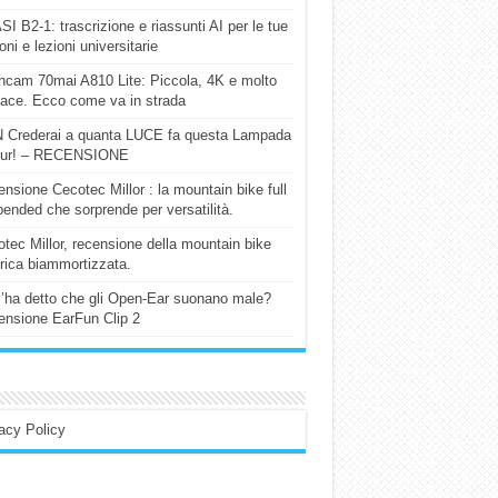
I B2-1: trascrizione e riassunti AI per le tue
ioni e lezioni universitarie
cam 70mai A810 Lite: Piccola, 4K e molto
cace. Ecco come va in strada
 Crederai a quanta LUCE fa questa Lampada
our! – RECENSIONE
nsione Cecotec Millor : la mountain bike full
ended che sorprende per versatilità.
tec Millor, recensione della mountain bike
trica biammortizzata.
l’ha detto che gli Open-Ear suonano male?
nsione EarFun Clip 2
acy Policy