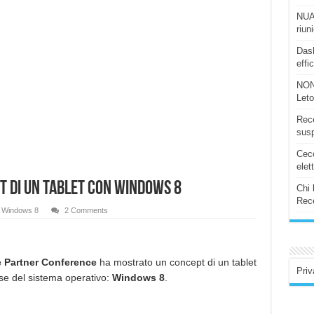
NUAS
riun
Dash
effi
NON
Let
Rece
susp
Ceco
elet
t di un tablet con Windows 8
Chi 
Rece
Windows 8
2 Comments
 Partner Conference
ha mostrato un concept di un tablet
Priv
se del sistema operativo:
Windows 8
.