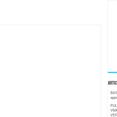
ccola, 4K e molto efficace. Ecco come va in strada
CE fa questa Lampada Letour! – RECENSIONE
della mountain bike elettrica biammortizzata.
n-Ear suonano male? Recensione EarFun Clip 2
i un semplice vetro temperato!
 su SOS, sicurezza e controllo da remoto.
cus su SOS e comandi da remoto
Artic
BAST
appo
PUL
V600
VER