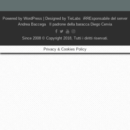
Powered by
WordPress
| Designed by
TieLabs
iRREsponsabile del server
Andrea Baccega Il padrone della baracca Diego Cervia
Since 2008 © Copyright 2018, Tutti i diritti riservati.
Privacy & Cookies Policy