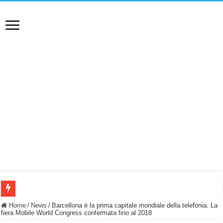
BASTA FATICARE! Questo robot tagliaerba lo appoggi e fa tutto lui! (Senza cav
Home
/
News
/
Barcellona è la prima capitale mondiale della telefonia. La
fiera Mobile World Congress confermata fino al 2018
PULISCE e SI SVUOTA DA SOLA! UWANT V600: Aspirapolvere senza fili con