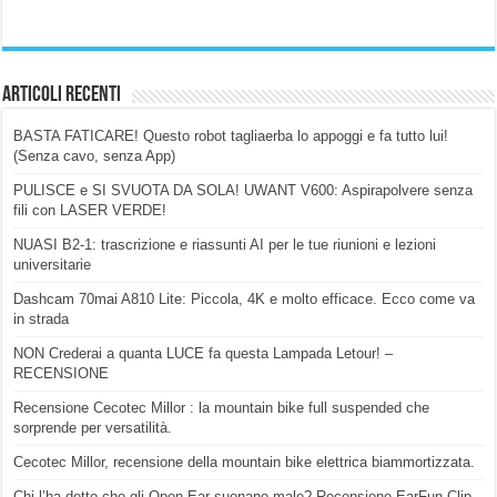
Articoli Recenti
BASTA FATICARE! Questo robot tagliaerba lo appoggi e fa tutto lui!
(Senza cavo, senza App)
PULISCE e SI SVUOTA DA SOLA! UWANT V600: Aspirapolvere senza
fili con LASER VERDE!
NUASI B2-1: trascrizione e riassunti AI per le tue riunioni e lezioni
universitarie
Dashcam 70mai A810 Lite: Piccola, 4K e molto efficace. Ecco come va
in strada
NON Crederai a quanta LUCE fa questa Lampada Letour! –
RECENSIONE
Recensione Cecotec Millor : la mountain bike full suspended che
sorprende per versatilità.
Cecotec Millor, recensione della mountain bike elettrica biammortizzata.
Chi l’ha detto che gli Open-Ear suonano male? Recensione EarFun Clip