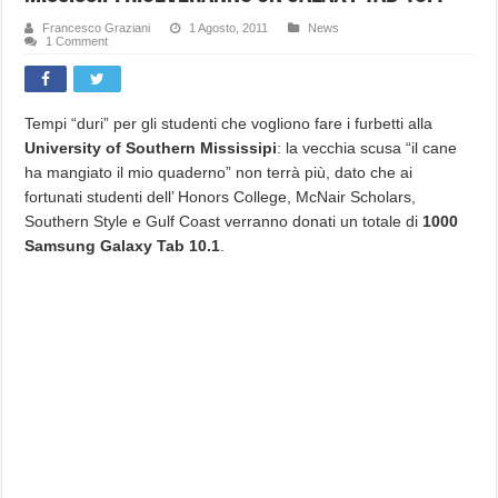
Francesco Graziani
1 Agosto, 2011
News
1 Comment
Tempi “duri” per gli studenti che vogliono fare i furbetti alla
University of Southern Mississipi
: la vecchia scusa “il cane
ha mangiato il mio quaderno” non terrà più, dato che ai
fortunati studenti dell’ Honors College, McNair Scholars,
Southern Style e Gulf Coast verranno donati un totale di
1000
Samsung Galaxy Tab 10.1
.