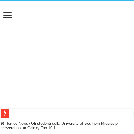
BASTA FATICARE! Questo robot tagliaerba lo appoggi e fa tutto lui! (Senza cav
Home
/
News
/
Gli studenti della University of Southern Mississipi
riceveranno un Galaxy Tab 10.1
PULISCE e SI SVUOTA DA SOLA! UWANT V600: Aspirapolvere senza fili con