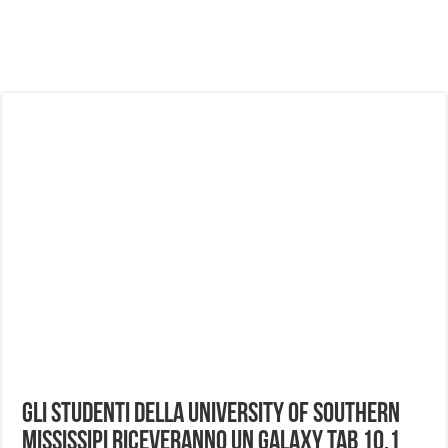
NUASI B2-1: trascrizione e riassunti AI per le tue riunioni e lezioni universitarie
Dashcam 70mai A810 Lite: Piccola, 4K e molto efficace. Ecco come va in strada
NON Crederai a quanta LUCE fa questa Lampada Letour! – RECENSIONE
Cecotec Millor, recensione della mountain bike elettrica biammortizzata.
Chi l’ha detto che gli Open-Ear suonano male? Recensione EarFun Clip 2
BENKS OMNIWARRIOR: Più di un semplice vetro temperato!
Brondi Amico Vero 4G: Focus su SOS, sicurezza e controllo da remoto.
Brondi Amico VERO 4G : Focus su SOS e comandi da remoto
Gli studenti della University of Southern
Mississipi riceveranno un Galaxy Tab 10.1