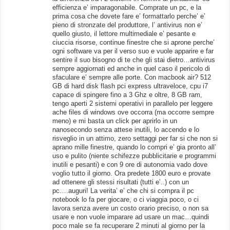
efficienza e’ imparagonabile. Comprate un pc, e la
prima cosa che dovete fare e’ formattarlo perche’ e’
pieno di stronzate del produttore, l’ antivirus non e’
quello giusto, il lettore multimediale e’ pesante e
ciuccia risorse, continue finestre che si aprone perche’
ogni software va per il verso suo e vuole apparire e far
sentire il suo bisogno di te che gli stai dietro…antivirus
sempre aggiornati ed anche in quel caso il pericolo di
sfaculare e’ sempre alle porte. Con macbook air? 512
GB di hard disk flash pci express ultraveloce, cpu i7
capace di spingere fino a 3 Ghz e oltre, 8 GB ram,
tengo aperti 2 sistemi operativi in parallelo per leggere
ache files di windows ove occorra (ma occorre sempre
meno) e mi basta un click per aprirlo in un
nanosecondo senza attese inutili, lo accendo e lo
risveglio in un attimo, zero settaggi per far si che non si
aprano mille finestre, quando lo compri e’ gia pronto all’
uso e pulito (niente schifezze pubblicitarie e programmi
inutili e pesanti) e con 9 ore di autonomia vado dove
voglio tutto il giorno. Ora predete 1800 euro e provate
ad ottenere gli stessi risultati (tutti e’..) con un
pc….auguri! La verita’ e’ che chi si compra il pc
notebook lo fa per giocare, o ci viaggia poco, o ci
lavora senza avere un costo orario preciso, o non sa
usare e non vuole imparare ad usare un mac…quindi
poco male se fa recuperare 2 minuti al giorno per la