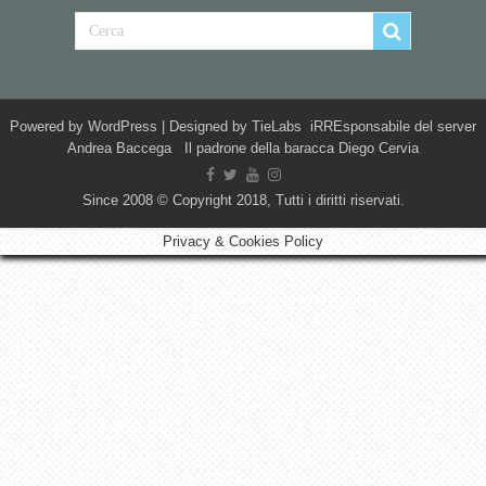
Powered by
WordPress
| Designed by
TieLabs
iRREsponsabile del server
Andrea Baccega Il padrone della baracca Diego Cervia
Since 2008 © Copyright 2018, Tutti i diritti riservati.
Privacy & Cookies Policy