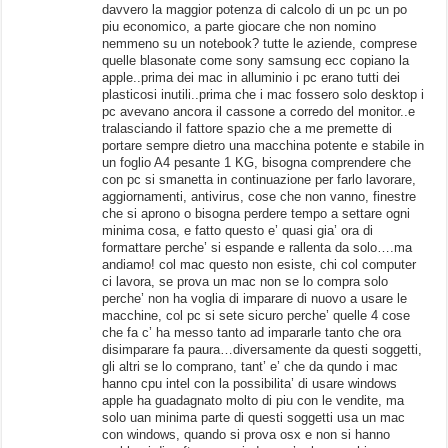
davvero la maggior potenza di calcolo di un pc un po
piu economico, a parte giocare che non nomino
nemmeno su un notebook? tutte le aziende, comprese
quelle blasonate come sony samsung ecc copiano la
apple..prima dei mac in alluminio i pc erano tutti dei
plasticosi inutili..prima che i mac fossero solo desktop i
pc avevano ancora il cassone a corredo del monitor..e
tralasciando il fattore spazio che a me premette di
portare sempre dietro una macchina potente e stabile in
un foglio A4 pesante 1 KG, bisogna comprendere che
con pc si smanetta in continuazione per farlo lavorare,
aggiornamenti, antivirus, cose che non vanno, finestre
che si aprono o bisogna perdere tempo a settare ogni
minima cosa, e fatto questo e’ quasi gia’ ora di
formattare perche’ si espande e rallenta da solo….ma
andiamo! col mac questo non esiste, chi col computer
ci lavora, se prova un mac non se lo compra solo
perche’ non ha voglia di imparare di nuovo a usare le
macchine, col pc si sete sicuro perche’ quelle 4 cose
che fa c’ ha messo tanto ad impararle tanto che ora
disimparare fa paura…diversamente da questi soggetti,
gli altri se lo comprano, tant’ e’ che da qundo i mac
hanno cpu intel con la possibilita’ di usare windows
apple ha guadagnato molto di piu con le vendite, ma
solo uan minima parte di questi soggetti usa un mac
con windows, quando si prova osx e non si hanno