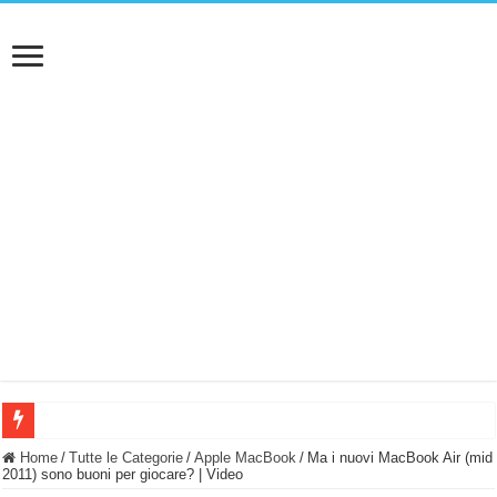
BASTA FATICARE! Questo robot tagliaerba lo appoggi e fa tutto lui! (Senza cav
Home
/
Tutte le Categorie
/
Apple MacBook
/
Ma i nuovi MacBook Air (mid
2011) sono buoni per giocare? | Video
PULISCE e SI SVUOTA DA SOLA! UWANT V600: Aspirapolvere senza fili con