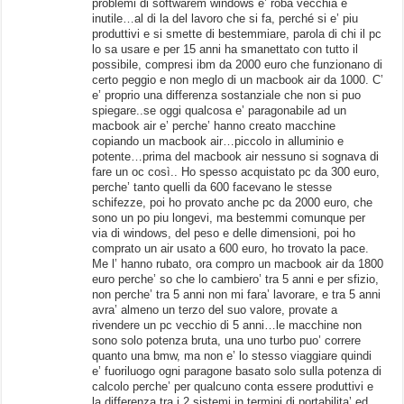
problemi di softwarem windows e’ roba vecchia e
inutile…al di la del lavoro che si fa, perché si e’ piu
produttivi e si smette di bestemmiare, parola di chi il pc
lo sa usare e per 15 anni ha smanettato con tutto il
possibile, compresi ibm da 2000 euro che funzionano di
certo peggio e non meglo di un macbook air da 1000. C’
e’ proprio una differenza sostanziale che non si puo
spiegare..se oggi qualcosa e’ paragonabile ad un
macbook air e’ perche’ hanno creato macchine
copiando un macbook air…piccolo in alluminio e
potente…prima del macbook air nessuno si sognava di
fare un oc così.. Ho spesso acquistato pc da 300 euro,
perche’ tanto quelli da 600 facevano le stesse
schifezze, poi ho provato anche pc da 2000 euro, che
sono un po piu longevi, ma bestemmi comunque per
via di windows, del peso e delle dimensioni, poi ho
comprato un air usato a 600 euro, ho trovato la pace.
Me l’ hanno rubato, ora compro un macbook air da 1800
euro perche’ so che lo cambiero’ tra 5 anni e per sfizio,
non perche’ tra 5 anni non mi fara’ lavorare, e tra 5 anni
avra’ almeno un terzo del suo valore, provate a
rivendere un pc vecchio di 5 anni…le macchine non
sono solo potenza bruta, una uno turbo puo’ correre
quanto una bmw, ma non e’ lo stesso viaggiare quindi
e’ fuoriluogo ogni paragone basato solo sulla potenza di
calcolo perche’ per qualcuno conta essere produttivi e
la differenza tra i 2 sistemi in termini di portabilita’ ed