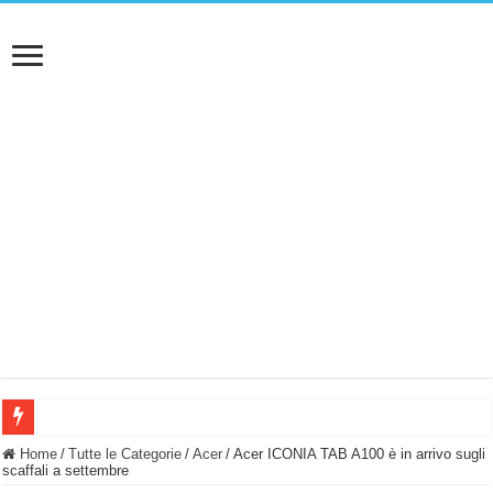
BASTA FATICARE! Questo robot tagliaerba lo appoggi e fa tutto lui! (Senza cav
Home
/
Tutte le Categorie
/
Acer
/
Acer ICONIA TAB A100 è in arrivo sugli
scaffali a settembre
PULISCE e SI SVUOTA DA SOLA! UWANT V600: Aspirapolvere senza fili con