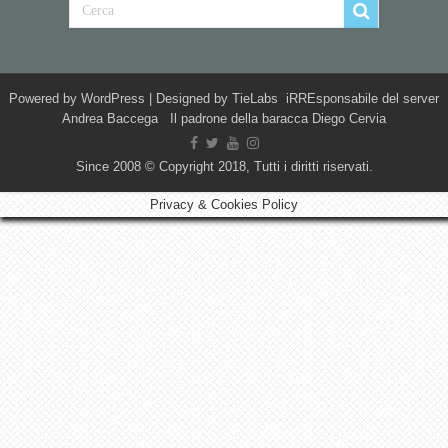
Powered by
WordPress
| Designed by
TieLabs
iRREsponsabile del server
Andrea Baccega Il padrone della baracca Diego Cervia
Since 2008 © Copyright 2018, Tutti i diritti riservati.
Privacy & Cookies Policy