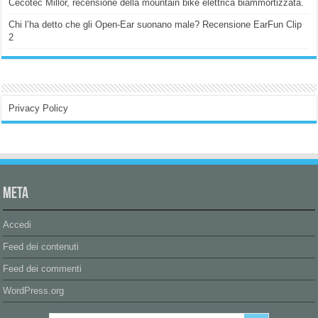
Cecotec Millor, recensione della mountain bike elettrica biammortizzata.
Chi l’ha detto che gli Open-Ear suonano male? Recensione EarFun Clip
2
Privacy Policy
Meta
Accedi
Feed dei contenuti
Feed dei commenti
WordPress.org