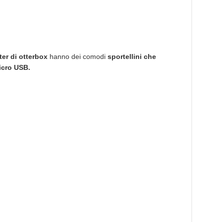
r di otterbox
hanno dei comodi
sportellini che
icro USB.