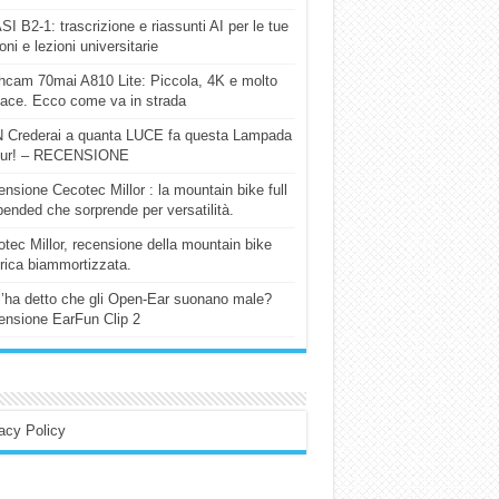
I B2-1: trascrizione e riassunti AI per le tue
ioni e lezioni universitarie
cam 70mai A810 Lite: Piccola, 4K e molto
cace. Ecco come va in strada
 Crederai a quanta LUCE fa questa Lampada
our! – RECENSIONE
nsione Cecotec Millor : la mountain bike full
ended che sorprende per versatilità.
tec Millor, recensione della mountain bike
trica biammortizzata.
l’ha detto che gli Open-Ear suonano male?
nsione EarFun Clip 2
acy Policy