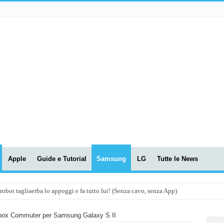
Apple
Guide e Tutorial
Samsung
LG
Tutte le News
t tagliaerba lo appoggi e fa tutto lui! (Senza cavo, senza App)
OLA! UWANT V600: Aspirapolvere senza fili con LASER VERDE!
rbox Commuter per Samsung Galaxy S II
assunti AI per le tue riunioni e lezioni universitarie