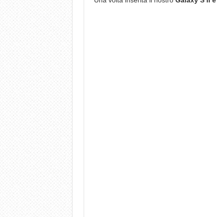
Una volta inserita il nostro
Galaxy S II è