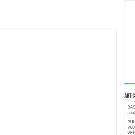
ccola, 4K e molto efficace. Ecco come va in strada
CE fa questa Lampada Letour! – RECENSIONE
della mountain bike elettrica biammortizzata.
n-Ear suonano male? Recensione EarFun Clip 2
i un semplice vetro temperato!
 su SOS, sicurezza e controllo da remoto.
cus su SOS e comandi da remoto
Artic
BAST
appo
PUL
V600
VER