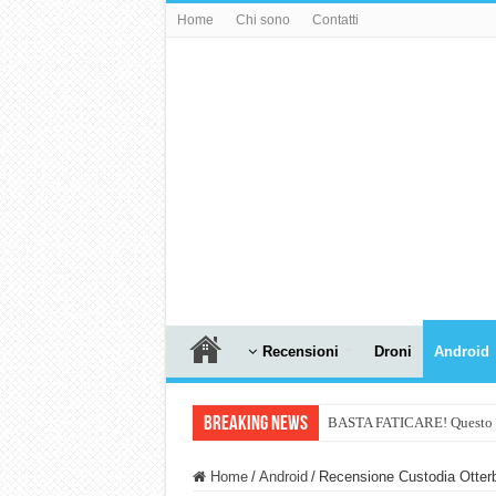
Home
Chi sono
Contatti
Recensioni
Droni
Android
Breaking News
BASTA FATICARE! Questo robo
PULISCE e SI SVUOTA DA S
Home
/
Android
/
Recensione Custodia Otte
NUASI B2-1: trascrizione e ri