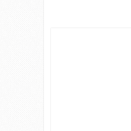
Dashcam 70mai A810 Lite: Pi
NON Crederai a quanta LU
Cecotec Millor, recensione 
Chi l’ha detto che gli Ope
BENKS OMNIWARRIOR: Più d
Brondi Amico Vero 4G: Focus
Brondi Amico VERO 4G : Fo