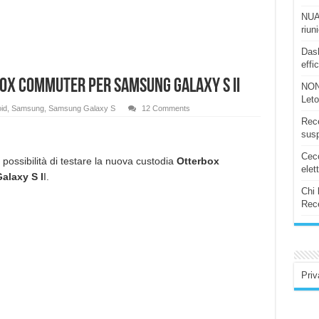
NUAS
riun
Dash
effi
ox Commuter per Samsung Galaxy S II
NON
Let
id
,
Samsung
,
Samsung Galaxy S
12 Comments
Rece
susp
Ceco
possibilità di testare la nuova custodia
Otterbox
elet
alaxy S I
I.
Chi 
Rece
Priv