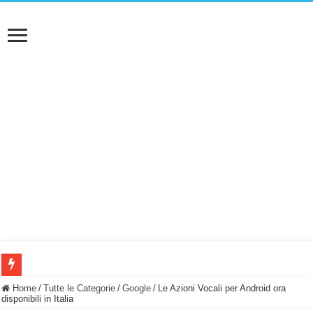
BASTA FATICARE! Questo robot tagliaerba lo appoggi e fa tutto lui! (Senza cav
Home
/
Tutte le Categorie
/
Google
/
Le Azioni Vocali per Android ora
disponibili in Italia
PULISCE e SI SVUOTA DA SOLA! UWANT V600: Aspirapolvere senza fili con