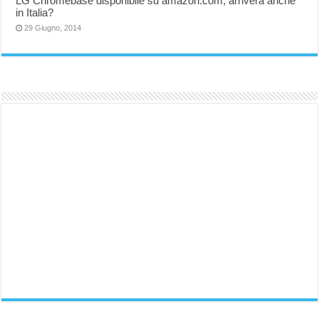
LG Chromebase disponibile su amazon.com, arriverà anche
in Italia?
29 Giugno, 2014