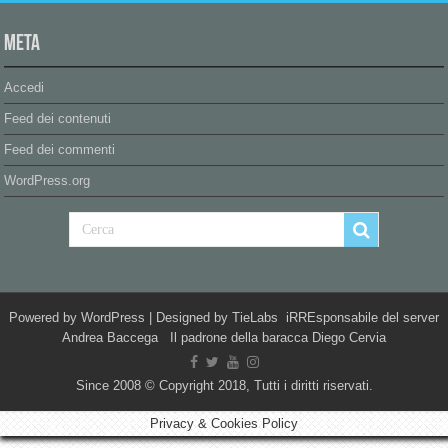
Meta
Accedi
Feed dei contenuti
Feed dei commenti
WordPress.org
Powered by
WordPress
| Designed by
TieLabs
iRREsponsabile del server
Andrea Baccega Il padrone della baracca Diego Cervia
Since 2008 © Copyright 2018, Tutti i diritti riservati.
Privacy & Cookies Policy