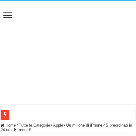
BASTA FATICARE! Questo robot tagliaerba lo appoggi e fa tutto lui! (Senza cav
Home
/
Tutte le Categorie
/
Apple
/
Un milione di iPhone 4S preordinati in
24 ore. E’ record!
PULISCE e SI SVUOTA DA SOLA! UWANT V600: Aspirapolvere senza fili con