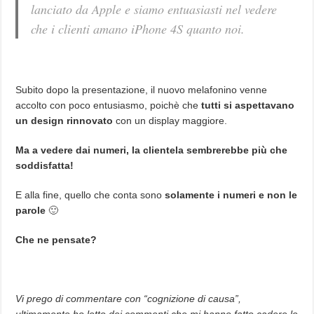
lanciato da Apple e siamo entuasiasti nel vedere
che i clienti amano iPhone 4S quanto noi.
Subito dopo la presentazione, il nuovo melafonino venne
accolto con poco entusiasmo, poichè che
tutti si aspettavano
un design rinnovato
con un display maggiore.
Ma a vedere dai numeri, la clientela sembrerebbe più che
soddisfatta!
E alla fine, quello che conta sono
solamente i numeri e non le
parole
🙂
Che ne pensate?
Vi prego di commentare con “cognizione di causa”,
ultimamente ho letto dei commenti che mi hanno fatto cadere le