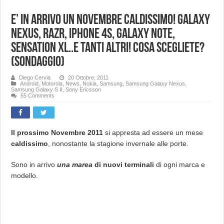
E’ in arrivo un Novembre caldissimo! Galaxy
Nexus, RAZR, iPhone 4S, Galaxy Note,
Sensation XL..e tanti altri! Cosa scegliete?
(Sondaggio)
Diego Cervia
20 Ottobre, 2011
Android
,
Motorola
,
News
,
Nokia
,
Samsung
,
Samsung Galaxy Nexus
,
Samsung Galaxy S II
,
Sony Ericsson
55 Comments
Il prossimo Novembre 2011
si appresta ad essere un mese
caldissimo
, nonostante la stagione invernale alle porte.
Sono in arrivo
una marea
di nuovi terminali
di ogni marca e
modello.