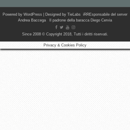
Powered by
WordPress
| Designed by
TieLabs
iRREsponsabile del server
Andrea Baccega Il padrone della baracca Diego Cervia
Since 2008 © Copyright 2018, Tutti i diritti riservati.
Privacy & Cookies Policy