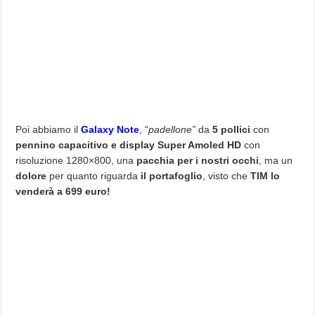
Poi abbiamo il
Galaxy Note
, “
padellone”
da
5 pollici
con
pennino capacitivo e display Super Amoled HD
con
risoluzione 1280×800, una
pacchia per i nostri occhi
, ma un
dolore
per quanto riguarda
il portafoglio
, visto che
TIM lo
venderà a 699 euro!