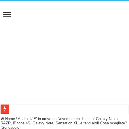
BASTA FATICARE! Questo robot tagliaerba lo appoggi e fa tutto lui! (Senza cav
Home
/
Android
/
E’ in arrivo un Novembre caldissimo! Galaxy Nexus,
RAZR, iPhone 4S, Galaxy Note, Sensation XL..e tanti altri! Cosa scegliete?
(Sondaggio)
PULISCE e SI SVUOTA DA SOLA! UWANT V600: Aspirapolvere senza fili con