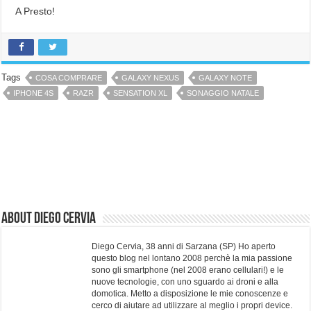
A Presto!
Tags
COSA COMPRARE
GALAXY NEXUS
GALAXY NOTE
IPHONE 4S
RAZR
SENSATION XL
SONAGGIO NATALE
About Diego Cervia
Diego Cervia, 38 anni di Sarzana (SP) Ho aperto
questo blog nel lontano 2008 perchè la mia passione
sono gli smartphone (nel 2008 erano cellulari!) e le
nuove tecnologie, con uno sguardo ai droni e alla
domotica. Metto a disposizione le mie conoscenze e
cerco di aiutare ad utilizzare al meglio i propri device.