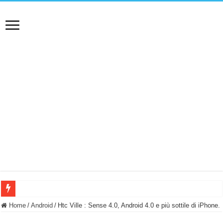
BASTA FATICARE! Questo robot tagliaerba lo appoggi e fa tutto lui! (Senza cav
Home
/
Android
/
Htc Ville : Sense 4.0, Android 4.0 e più sottile di iPhone.
PULISCE e SI SVUOTA DA SOLA! UWANT V600: Aspirapolvere senza fili con