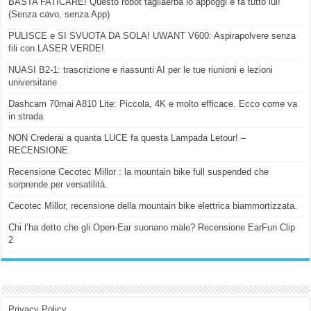
BASTA FATICARE! Questo robot tagliaerba lo appoggi e fa tutto lui!
(Senza cavo, senza App)
PULISCE e SI SVUOTA DA SOLA! UWANT V600: Aspirapolvere senza
fili con LASER VERDE!
NUASI B2-1: trascrizione e riassunti AI per le tue riunioni e lezioni
universitarie
Dashcam 70mai A810 Lite: Piccola, 4K e molto efficace. Ecco come va
in strada
NON Crederai a quanta LUCE fa questa Lampada Letour! –
RECENSIONE
Recensione Cecotec Millor : la mountain bike full suspended che
sorprende per versatilità.
Cecotec Millor, recensione della mountain bike elettrica biammortizzata.
Chi l’ha detto che gli Open-Ear suonano male? Recensione EarFun Clip
2
Privacy Policy