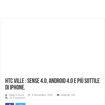
NUASI B2-1: trascrizione e riassunti AI per le tue riunioni e lezioni universitarie
Dashcam 70mai A810 Lite: Piccola, 4K e molto efficace. Ecco come va in strada
NON Crederai a quanta LUCE fa questa Lampada Letour! – RECENSIONE
Cecotec Millor, recensione della mountain bike elettrica biammortizzata.
Chi l’ha detto che gli Open-Ear suonano male? Recensione EarFun Clip 2
BENKS OMNIWARRIOR: Più di un semplice vetro temperato!
Brondi Amico Vero 4G: Focus su SOS, sicurezza e controllo da remoto.
Brondi Amico VERO 4G : Focus su SOS e comandi da remoto
Htc Ville : Sense 4.0, Android 4.0 e più sottile
di iPhone.
Diego Cervia
9 Novembre, 2011
Android
,
Htc
11 Comments