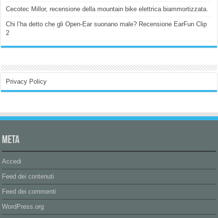
Cecotec Millor, recensione della mountain bike elettrica biammortizzata.
Chi l’ha detto che gli Open-Ear suonano male? Recensione EarFun Clip
2
Privacy Policy
Meta
Accedi
Feed dei contenuti
Feed dei commenti
WordPress.org