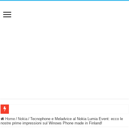
BASTA FATICARE! Questo robot tagliaerba lo appoggi e fa tutto lui! (Senza cav
Home
/
Nokia
/
Tecnophone e Meladvice al Nokia Lumia Event: ecco le
nostre prime impressioni sul Winows Phone made in Finland!
PULISCE e SI SVUOTA DA SOLA! UWANT V600: Aspirapolvere senza fili con