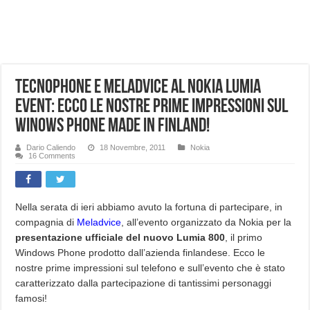
NUASI B2-1: trascrizione e riassunti AI per le tue riunioni e lezioni universitarie
Dashcam 70mai A810 Lite: Piccola, 4K e molto efficace. Ecco come va in strada
NON Crederai a quanta LUCE fa questa Lampada Letour! – RECENSIONE
Tecnophone e Meladvice al Nokia Lumia
Cecotec Millor, recensione della mountain bike elettrica biammortizzata.
Event: ecco le nostre prime impressioni sul
Chi l’ha detto che gli Open-Ear suonano male? Recensione EarFun Clip 2
Winows Phone made in Finland!
BENKS OMNIWARRIOR: Più di un semplice vetro temperato!
Dario Caliendo
18 Novembre, 2011
Nokia
Brondi Amico Vero 4G: Focus su SOS, sicurezza e controllo da remoto.
16 Comments
Brondi Amico VERO 4G : Focus su SOS e comandi da remoto
Nella serata di ieri abbiamo avuto la fortuna di partecipare, in
compagnia di
Meladvice
, all’evento organizzato da Nokia per la
presentazione ufficiale del nuovo Lumia 800
, il primo
Windows Phone prodotto dall’azienda finlandese. Ecco le
nostre prime impressioni sul telefono e sull’evento che è stato
caratterizzato dalla partecipazione di tantissimi personaggi
famosi!