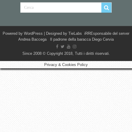
Powered by
WordPress
| Designed by
TieLabs
iRREsponsabile del server
Andrea Baccega Il padrone della baracca Diego Cervia
Since 2008 © Copyright 2018, Tutti i diritti riservati.
Privacy & Cookies Policy