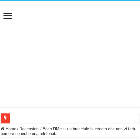
BASTA FATICARE! Questo robot tagliaerba lo appoggi e fa tutto lui! (Senza cav
Home
/
Recensioni
/
Ecco l’iMiss: un bracciale bluetooth che non vi farà
perdere neanche una telefonata
PULISCE e SI SVUOTA DA SOLA! UWANT V600: Aspirapolvere senza fili con