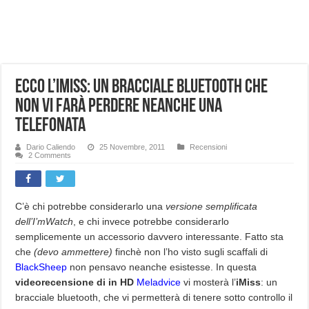
NUASI B2-1: trascrizione e riassunti AI per le tue riunioni e lezioni universitarie
Dashcam 70mai A810 Lite: Piccola, 4K e molto efficace. Ecco come va in strada
NON Crederai a quanta LUCE fa questa Lampada Letour! – RECENSIONE
Ecco l’iMiss: un bracciale bluetooth che
Cecotec Millor, recensione della mountain bike elettrica biammortizzata.
non vi farà perdere neanche una
Chi l’ha detto che gli Open-Ear suonano male? Recensione EarFun Clip 2
telefonata
BENKS OMNIWARRIOR: Più di un semplice vetro temperato!
Dario Caliendo
25 Novembre, 2011
Recensioni
Brondi Amico Vero 4G: Focus su SOS, sicurezza e controllo da remoto.
2 Comments
Brondi Amico VERO 4G : Focus su SOS e comandi da remoto
C’è chi potrebbe considerarlo una
versione semplificata
dell’I’mWatch
, e chi invece potrebbe considerarlo
semplicemente un accessorio davvero interessante. Fatto sta
che
(devo ammettere)
finchè non l’ho visto sugli scaffali di
BlackSheep
non pensavo neanche esistesse. In questa
videorecensione di in HD
Meladvice
vi mosterà l’
iMiss
: un
bracciale bluetooth, che vi permetterà di tenere sotto controllo il