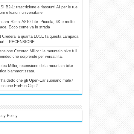
I B2-1: trascrizione e riassunti AI per le tue
ioni e lezioni universitarie
cam 70mai A810 Lite: Piccola, 4K e molto
cace. Ecco come va in strada
 Crederai a quanta LUCE fa questa Lampada
our! – RECENSIONE
nsione Cecotec Millor : la mountain bike full
ended che sorprende per versatilità.
tec Millor, recensione della mountain bike
trica biammortizzata.
l’ha detto che gli Open-Ear suonano male?
nsione EarFun Clip 2
acy Policy