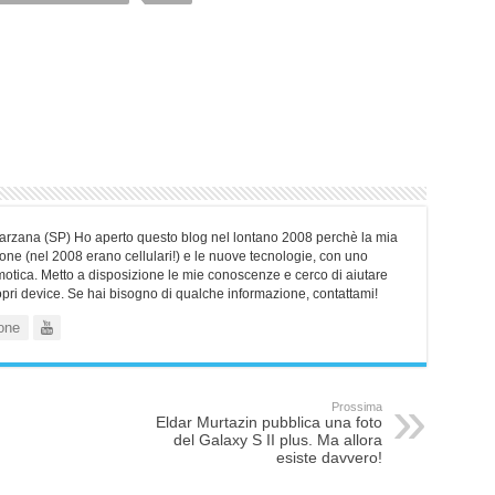
Sarzana (SP) Ho aperto questo blog nel lontano 2008 perchè la mia
ne (nel 2008 erano cellulari!) e le nuove tecnologie, con uno
motica. Metto a disposizione le mie conoscenze e cerco di aiutare
ropri device. Se hai bisogno di qualche informazione, contattami!
one
Prossima
Eldar Murtazin pubblica una foto
del Galaxy S II plus. Ma allora
esiste davvero!