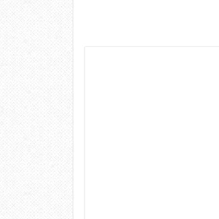
Dashcam 70mai A810 Lite: Pi
NON Crederai a quanta LU
Cecotec Millor, recensione 
Chi l’ha detto che gli Ope
BENKS OMNIWARRIOR: Più d
Brondi Amico Vero 4G: Focus
Brondi Amico VERO 4G : Fo