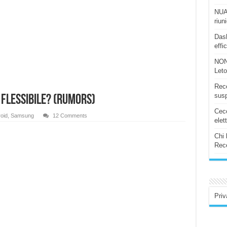
NUAS
riun
Dash
effi
NON
Let
Rece
susp
ay flessibile? (rumors)
Ceco
oid
,
Samsung
12 Comments
elet
Chi 
Rece
Priv