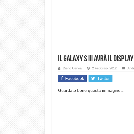
Il Galaxy S III avrà il displ
Diego Cervia
2 Febbraio, 2012
Andr
Facebook
Twitter
Guardate bene questa immagine…