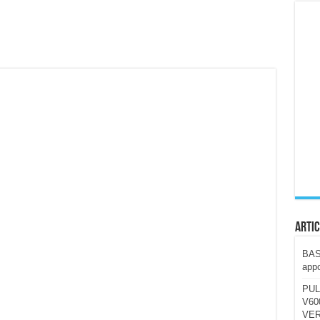
ccola, 4K e molto efficace. Ecco come va in strada
CE fa questa Lampada Letour! – RECENSIONE
della mountain bike elettrica biammortizzata.
n-Ear suonano male? Recensione EarFun Clip 2
i un semplice vetro temperato!
 su SOS, sicurezza e controllo da remoto.
cus su SOS e comandi da remoto
Artic
BAST
appo
PUL
V600
VER