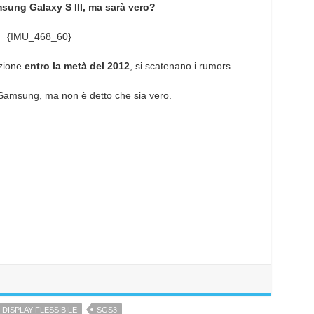
sung Galaxy S III, ma sarà vero?
{IMU_468_60}
zione
entro la metà del 2012
, si scatenano i rumors.
o Samsung, ma non è detto che sia vero.
 DISPLAY FLESSIBILE
SGS3