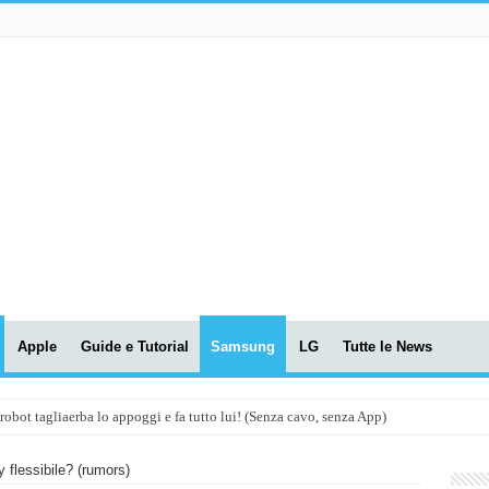
Apple
Guide e Tutorial
Samsung
LG
Tutte le News
t tagliaerba lo appoggi e fa tutto lui! (Senza cavo, senza App)
OLA! UWANT V600: Aspirapolvere senza fili con LASER VERDE!
ay flessibile? (rumors)
assunti AI per le tue riunioni e lezioni universitarie