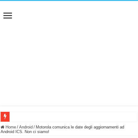
BASTA FATICARE! Questo robot tagliaerba lo appoggi e fa tutto lui! (Senza cav
Home
/
Android
/
Motorola comunica le date degli aggiornamenti ad
Android ICS. Non ci siamo!
PULISCE e SI SVUOTA DA SOLA! UWANT V600: Aspirapolvere senza fili con