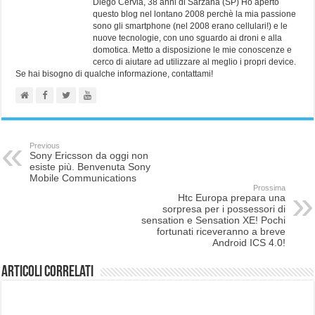
Diego Cervia, 38 anni di Sarzana (SP) Ho aperto
questo blog nel lontano 2008 perchè la mia passione
sono gli smartphone (nel 2008 erano cellulari!) e le
nuove tecnologie, con uno sguardo ai droni e alla
domotica. Metto a disposizione le mie conoscenze e
cerco di aiutare ad utilizzare al meglio i propri device.
Se hai bisogno di qualche informazione, contattami!
Previous
Sony Ericsson da oggi non
esiste più. Benvenuta Sony
Mobile Communications
Prossima
Htc Europa prepara una
sorpresa per i possessori di
sensation e Sensation XE! Pochi
fortunati riceveranno a breve
Android ICS 4.0!
Articoli correlati