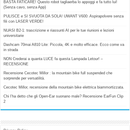
BASTA FATICARE! Questo robot tagliaerba lo appoggi e fa tutto lui!
(Senza cavo, senza App)
PULISCE e SI SVUOTA DA SOLA! UWANT V600: Aspirapolvere senza
fili con LASER VERDE!
NUASI B2-1: trascrizione e riassunti AI per le tue riunioni e lezioni
universitarie
Dashcam 70mai A810 Lite: Piccola, 4K e molto efficace. Ecco come va
in strada
NON Crederai a quanta LUCE fa questa Lampada Letour! –
RECENSIONE
Recensione Cecotec Millor : la mountain bike full suspended che
sorprende per versatilità.
Cecotec Millor, recensione della mountain bike elettrica biammortizzata.
Chi l’ha detto che gli Open-Ear suonano male? Recensione EarFun Clip
2