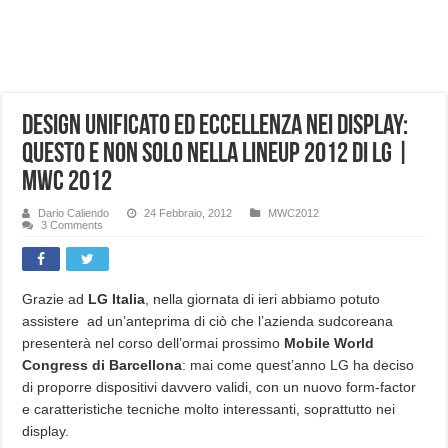
NUASI B2-1: trascrizione e riassunti AI per le tue riunioni e lezioni universitarie
Dashcam 70mai A810 Lite: Piccola, 4K e molto efficace. Ecco come va in strada
NON Crederai a quanta LUCE fa questa Lampada Letour! – RECENSIONE
Design unificato ed eccellenza nei display:
Cecotec Millor, recensione della mountain bike elettrica biammortizzata.
questo e non solo nella lineup 2012 di LG |
Chi l’ha detto che gli Open-Ear suonano male? Recensione EarFun Clip 2
MWC 2012
BENKS OMNIWARRIOR: Più di un semplice vetro temperato!
Dario Caliendo
24 Febbraio, 2012
MWC2012
Brondi Amico Vero 4G: Focus su SOS, sicurezza e controllo da remoto.
3 Comments
Brondi Amico VERO 4G : Focus su SOS e comandi da remoto
Grazie ad
LG Italia
, nella giornata di ieri abbiamo potuto
assistere ad un’anteprima di ciò che l’azienda sudcoreana
presenterà nel corso dell’ormai prossimo
Mobile World
Congress di Barcellona
: mai come quest’anno LG ha deciso
di proporre dispositivi davvero validi, con un nuovo form-factor
e caratteristiche tecniche molto interessanti, soprattutto nei
display.