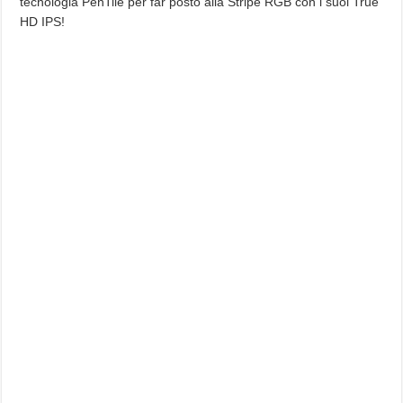
tecnologia PenTile per far posto alla Stripe RGB con i suoi True
HD IPS!