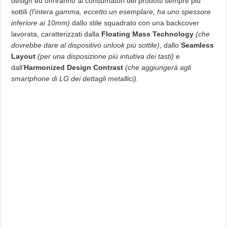
design ed offriranno ai consumatori dei prodotti sempre più
sottili
(l’intera gamma, eccetto un esemplare, ha uno spessore
inferiore ai 10mm)
dallo stile squadrato con una backcover
lavorata, caratterizzati dalla
Floating Mass Technology
(che
dovrebbe dare al dispositivo unlook più sottile)
, dallo
Seamless
Layout
(per una disposizione più intuitiva dei tasti)
e
dall’
Harmonized Design Contrast
(che aggiungerà agli
smartphone di LG dei dettagli metallici)
.