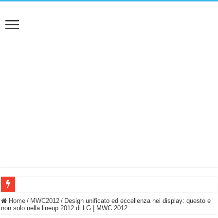
BASTA FATICARE! Questo robot tagliaerba lo appoggi e fa tutto lui! (Senza cav
Home
/
MWC2012
/
Design unificato ed eccellenza nei display: questo e
non solo nella lineup 2012 di LG | MWC 2012
PULISCE e SI SVUOTA DA SOLA! UWANT V600: Aspirapolvere senza fili con