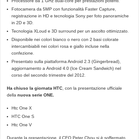
Processore da 1 GHz dual-core per prestazioni potenti.
Fotocamera da 5MP con funzionalità Faster Capture,
registrazione in HD e tecnologia Sony per foto panoramiche
in 2D e 3D.
Tecnologia XLoud e 3D surround per un ascolto ottimizzato.
Disponibile nei colori bianco o nero con 2 basi colorate
intercambiabili nei colori rosa e giallo incluse nella
confezione.
Presentato sulla piattaforma Android 2.3 (Gingerbread),
aggiornamento a Android 4.0 (Ice Cream Sandwich) nel
corso del secondo trimestre del 2012.
Ha chiuso la giornata HTC
, con la presentazione ufficiale
della
nuova serie ONE.
Htc One X
HTC One S
Htc One V
Durante la presentazione, il CEO Peter Chou si è soffermato