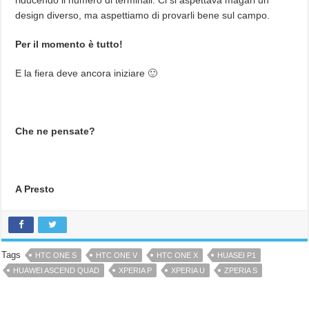
design diverso, ma aspettiamo di provarli bene sul campo.
Per il momento è tutto!
E la fiera deve ancora iniziare 🙂
Che ne pensate?
A Presto
Tags
HTC ONE S
HTC ONE V
HTC ONE X
HUASEI P1
HUAWEI ASCEND QUAD
XPERIA P
XPERIA U
ZPERIA S