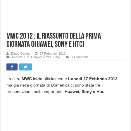
MWC 2012 : Il riassunto della prima
giornata (Huawei, Sony e Htc)
Diego Cervia
27 Febbraio, 2012
Android
,
Htc
,
Huawei
,
News
,
Sony
1 Comment
La fiera
MWC
inizia ufficialmente
Lunedi 27 Febbraio 2012
,
ma già nella giornata di Domenica ci sono state tre
presentazioni molto importanti,
Huawei, Sony e Htc.