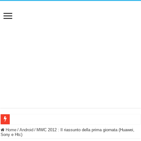
BASTA FATICARE! Questo robot tagliaerba lo appoggi e fa tutto lui! (Senza cav
Home
/
Android
/
MWC 2012 : Il riassunto della prima giornata (Huawei,
Sony e Htc)
PULISCE e SI SVUOTA DA SOLA! UWANT V600: Aspirapolvere senza fili con