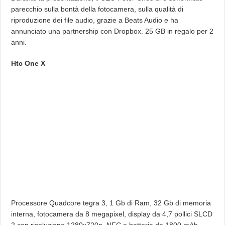
parecchio sulla bontà della fotocamera, sulla qualità di
riproduzione dei file audio, grazie a Beats Audio e ha
annunciato una partnership con Dropbox. 25 GB in regalo per 2
anni.
Htc One X
Processore Quadcore tegra 3, 1 Gb di Ram, 32 Gb di memoria
interna, fotocamera da 8 megapixel, display da 4,7 pollici SLCD
2 con risoluzione 1280x720p, NFC e batteria da 1800 mAh.