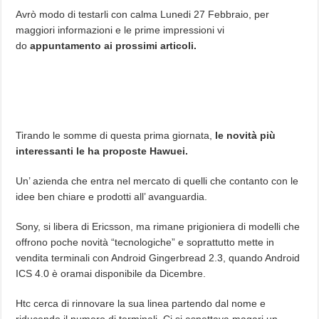
Avrò modo di testarli con calma Lunedi 27 Febbraio, per
maggiori informazioni e le prime impressioni vi
do
appuntamento ai prossimi articoli.
Tirando le somme di questa prima giornata,
le novità più
interessanti le ha proposte Hawuei.
Un’ azienda che entra nel mercato di quelli che contanto con le
idee ben chiare e prodotti all’ avanguardia.
Sony, si libera di Ericsson, ma rimane prigioniera di modelli che
offrono poche novità “tecnologiche” e soprattutto mette in
vendita terminali con Android Gingerbread 2.3, quando Android
ICS 4.0 è oramai disponibile da Dicembre.
Htc cerca di rinnovare la sua linea partendo dal nome e
riducendo il numero di terminali. Ci si aspettava magari un