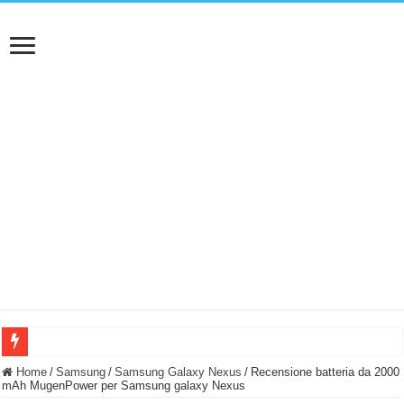
BASTA FATICARE! Questo robot tagliaerba lo appoggi e fa tutto lui! (Senza cav
Home
/
Samsung
/
Samsung Galaxy Nexus
/
Recensione batteria da 2000
mAh MugenPower per Samsung galaxy Nexus
PULISCE e SI SVUOTA DA SOLA! UWANT V600: Aspirapolvere senza fili con