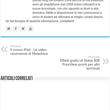
questo blog nel lontano 2008 perchè la mia passione
sono gli smartphone (nel 2008 erano cellulari!) e le
nuove tecnologie, con uno sguardo ai droni e alla
domotica. Metto a disposizione le mie conoscenze e
cerco di aiutare ad utilizzare al meglio i propri device.
Se hai bisogno di qualche informazione, contattami!
Previous
Il nuovo iPad : La video
recensione di Meladvice
Prossima
Effetti grafici di Nokia 808
PureView pronti per altri
terminali
Articoli correlati