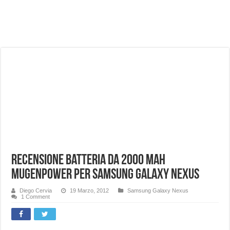
NUASI B2-1: trascrizione e riassunti AI per le tue riunioni e lezioni universitarie
Dashcam 70mai A810 Lite: Piccola, 4K e molto efficace. Ecco come va in strada
NON Crederai a quanta LUCE fa questa Lampada Letour! – RECENSIONE
Cecotec Millor, recensione della mountain bike elettrica biammortizzata.
Chi l’ha detto che gli Open-Ear suonano male? Recensione EarFun Clip 2
BENKS OMNIWARRIOR: Più di un semplice vetro temperato!
Brondi Amico Vero 4G: Focus su SOS, sicurezza e controllo da remoto.
Brondi Amico VERO 4G : Focus su SOS e comandi da remoto
Recensione batteria da 2000 mAh
MugenPower per Samsung galaxy Nexus
Diego Cervia
19 Marzo, 2012
Samsung Galaxy Nexus
1 Comment