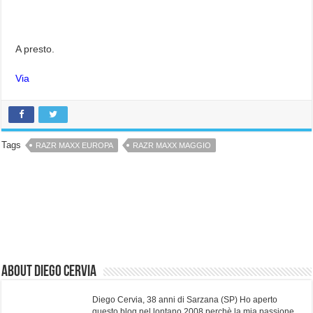
A presto.
Via
Tags
RAZR MAXX EUROPA
RAZR MAXX MAGGIO
About Diego Cervia
Diego Cervia, 38 anni di Sarzana (SP) Ho aperto
questo blog nel lontano 2008 perchè la mia passione