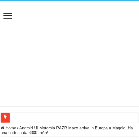
BASTA FATICARE! Questo robot tagliaerba lo appoggi e fa tutto lui! (Senza cav
Home
/
Android
/
Il Motorola RAZR Maxx arriva in Europa a Maggio. Ha
una batteria da 3300 mAh!
PULISCE e SI SVUOTA DA SOLA! UWANT V600: Aspirapolvere senza fili con