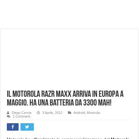
NUASI B2-1: trascrizione e riassunti AI per le tue riunioni e lezioni universitarie
Dashcam 70mai A810 Lite: Piccola, 4K e molto efficace. Ecco come va in strada
NON Crederai a quanta LUCE fa questa Lampada Letour! – RECENSIONE
Cecotec Millor, recensione della mountain bike elettrica biammortizzata.
Chi l’ha detto che gli Open-Ear suonano male? Recensione EarFun Clip 2
BENKS OMNIWARRIOR: Più di un semplice vetro temperato!
Brondi Amico Vero 4G: Focus su SOS, sicurezza e controllo da remoto.
Brondi Amico VERO 4G : Focus su SOS e comandi da remoto
Il Motorola RAZR Maxx arriva in Europa a
Maggio. Ha una batteria da 3300 mAh!
Diego Cervia
3 Aprile, 2012
Android
,
Motorola
1 Comment