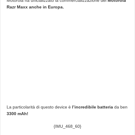
Motorola ha ufficializzato la commercializzazione del
Motorola
Razr Maxx anche in Europa.
La particolarità di questo device è
l’incredibile batteria
da ben
3300 mAh!
{IMU_468_60}