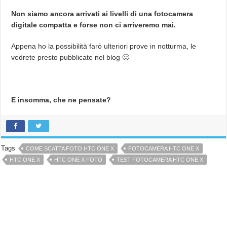
Non siamo ancora arrivati ai livelli di una fotocamera
digitale compatta e forse non ci arriveremo mai.
Appena ho la possibilità farò ulteriori prove in notturma, le
vedrete presto pubblicate nel blog 🙂
E insomma, che ne pensate?
Tags
COME SCATTA FOTO HTC ONE X
FOTOCAMERA HTC ONE X
HTC ONE X
HTC ONE X FOTO
TEST FOTOCAMERA HTC ONE X