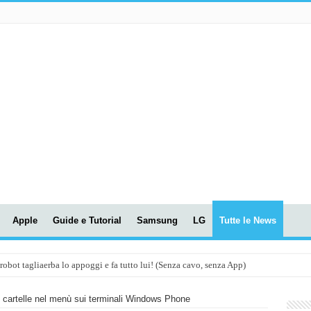
Apple
Guide e Tutorial
Samsung
LG
Tutte le News
t tagliaerba lo appoggi e fa tutto lui! (Senza cavo, senza App)
OLA! UWANT V600: Aspirapolvere senza fili con LASER VERDE!
 cartelle nel menù sui terminali Windows Phone
assunti AI per le tue riunioni e lezioni universitarie