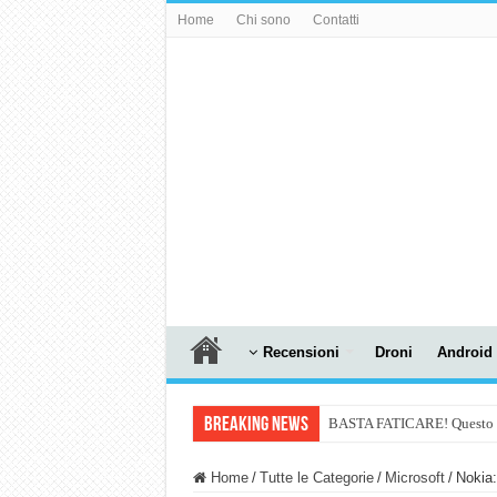
Home
Chi sono
Contatti
Recensioni
Droni
Android
Breaking News
BASTA FATICARE! Questo robo
PULISCE e SI SVUOTA DA S
Home
/
Tutte le Categorie
/
Microsoft
/
Nokia:
NUASI B2-1: trascrizione e ri