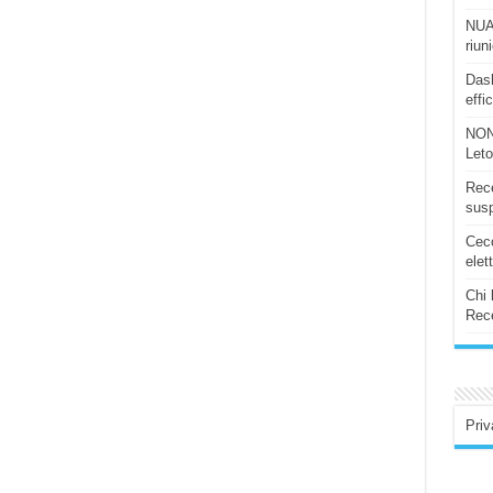
NUAS
riun
Dash
effi
NON
Let
Rece
susp
Ceco
elet
Chi 
Rece
Priv