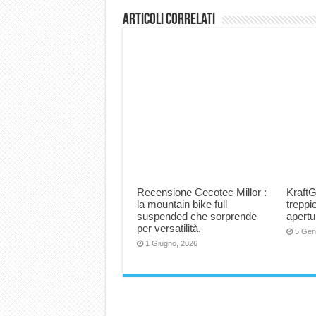
Articoli correlati
Recensione Cecotec Millor :
KraftG
la mountain bike full
trepp
suspended che sorprende
apertu
per versatilità.
5 Gen
1 Giugno, 2026