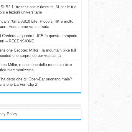
I B2-1: trascrizione e riassunti AI per le tue
ioni e lezioni universitarie
cam 70mai A810 Lite: Piccola, 4K e molto
cace. Ecco come va in strada
 Crederai a quanta LUCE fa questa Lampada
our! – RECENSIONE
nsione Cecotec Millor : la mountain bike full
ended che sorprende per versatilità.
tec Millor, recensione della mountain bike
trica biammortizzata.
l’ha detto che gli Open-Ear suonano male?
nsione EarFun Clip 2
acy Policy