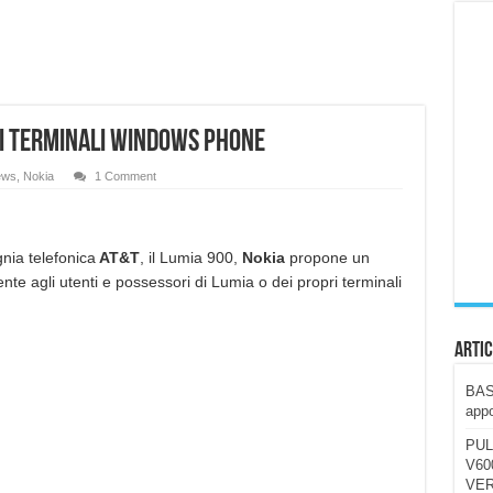
ccola, 4K e molto efficace. Ecco come va in strada
CE fa questa Lampada Letour! – RECENSIONE
della mountain bike elettrica biammortizzata.
ui terminali Windows Phone
n-Ear suonano male? Recensione EarFun Clip 2
i un semplice vetro temperato!
ews
,
Nokia
1 Comment
 su SOS, sicurezza e controllo da remoto.
cus su SOS e comandi da remoto
nia telefonica
AT&T
, il Lumia 900,
Nokia
propone un
te agli utenti e possessori di Lumia o dei propri terminali
Artic
BAST
appo
PUL
V600
VER