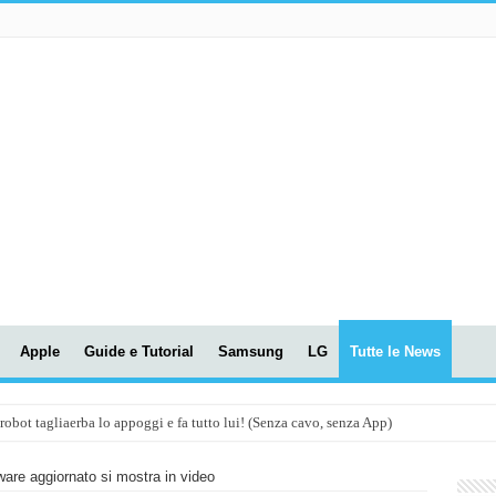
Apple
Guide e Tutorial
Samsung
LG
Tutte le News
t tagliaerba lo appoggi e fa tutto lui! (Senza cavo, senza App)
OLA! UWANT V600: Aspirapolvere senza fili con LASER VERDE!
are aggiornato si mostra in video
assunti AI per le tue riunioni e lezioni universitarie