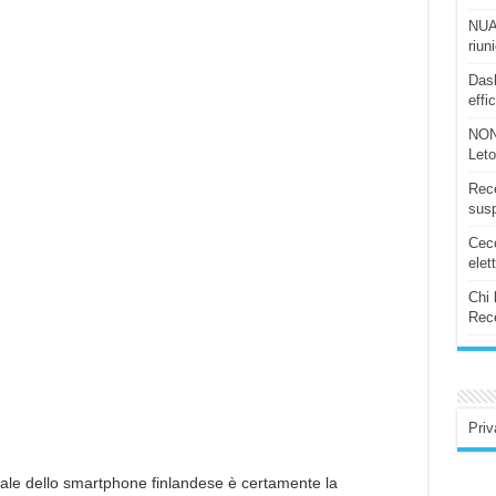
NUAS
riun
Dash
effi
NON
Let
Rece
susp
Ceco
elet
Chi 
Rece
Priv
pale dello smartphone finlandese è certamente la