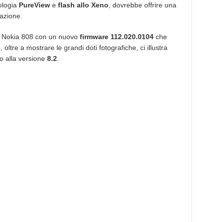
ologia
PureView
e
flash allo Xeno
, dovrebbe offrire una
uazione.
” Nokia 808 con un nuovo
firmware 112.020.0104
che
 oltre a mostrare le grandi doti fotografiche, ci illustra
 alla versione
8.2
.