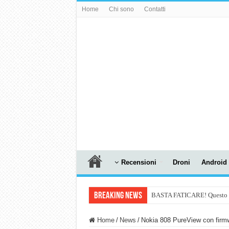
Home
Chi sono
Contatti
Recensioni
Droni
Android
Breaking News
BASTA FATICARE! Questo robo
PULISCE e SI SVUOTA DA S
Home
/
News
/
Nokia 808 PureView con firmw
NUASI B2-1: trascrizione e ri