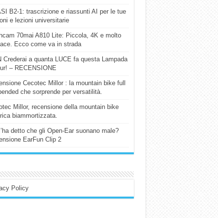
I B2-1: trascrizione e riassunti AI per le tue
ioni e lezioni universitarie
cam 70mai A810 Lite: Piccola, 4K e molto
cace. Ecco come va in strada
 Crederai a quanta LUCE fa questa Lampada
our! – RECENSIONE
nsione Cecotec Millor : la mountain bike full
ended che sorprende per versatilità.
tec Millor, recensione della mountain bike
trica biammortizzata.
l’ha detto che gli Open-Ear suonano male?
nsione EarFun Clip 2
acy Policy