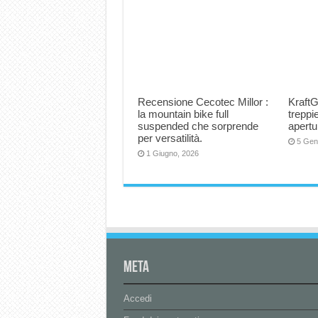
Recensione Cecotec Millor :
KraftG
la mountain bike full
trepp
suspended che sorprende
apertu
per versatilità.
5 Gen
1 Giugno, 2026
Meta
Accedi