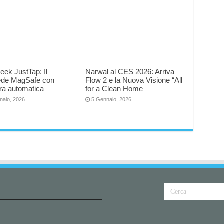
eek JustTap: Il
Narwal al CES 2026: Arriva
iede MagSafe con
Flow 2 e la Nuova Visione “All
ra automatica
for a Clean Home
naio, 2026
5 Gennaio, 2026