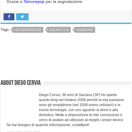
Grazie a
Simonepsp
per la segnalazione
Tags
ACCESSORI GS3
GALAXY S III
SAMSUNG
About Diego Cervia
Diego Cervia, 38 anni di Sarzana (SP) Ho aperto
questo blog nel lontano 2008 perchè la mia passione
sono gli smartphone (nel 2008 erano cellulari!) e le
nuove tecnologie, con uno sguardo ai droni e alla
domotica. Metto a disposizione le mie conoscenze e
cerco di aiutare ad utilizzare al meglio i propri device.
Se hai bisogno di qualche informazione, contattami!