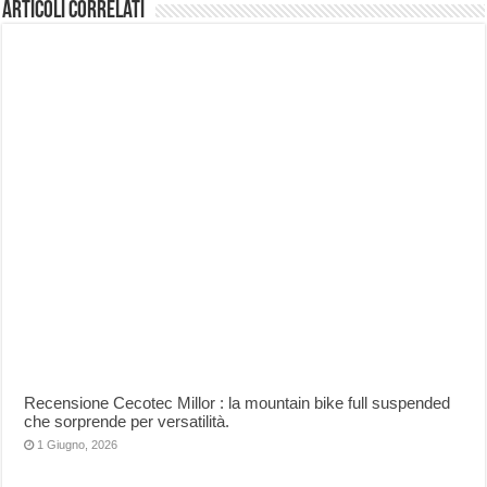
Articoli correlati
Recensione Cecotec Millor : la mountain bike full suspended
che sorprende per versatilità.
1 Giugno, 2026