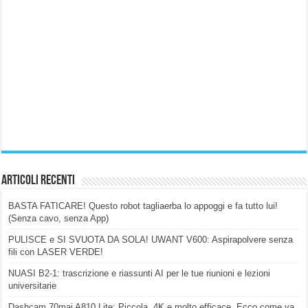
Articoli Recenti
BASTA FATICARE! Questo robot tagliaerba lo appoggi e fa tutto lui!
(Senza cavo, senza App)
PULISCE e SI SVUOTA DA SOLA! UWANT V600: Aspirapolvere senza
fili con LASER VERDE!
NUASI B2-1: trascrizione e riassunti AI per le tue riunioni e lezioni
universitarie
Dashcam 70mai A810 Lite: Piccola, 4K e molto efficace. Ecco come va