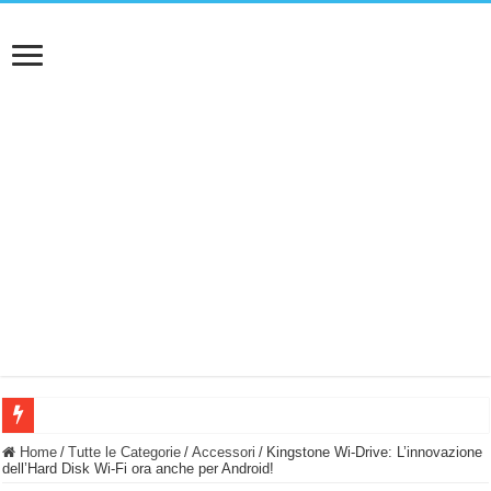
BASTA FATICARE! Questo robot tagliaerba lo appoggi e fa tutto lui! (Senza cav
Home
/
Tutte le Categorie
/
Accessori
/
Kingstone Wi-Drive: L’innovazione
dell’Hard Disk Wi-Fi ora anche per Android!
PULISCE e SI SVUOTA DA SOLA! UWANT V600: Aspirapolvere senza fili con