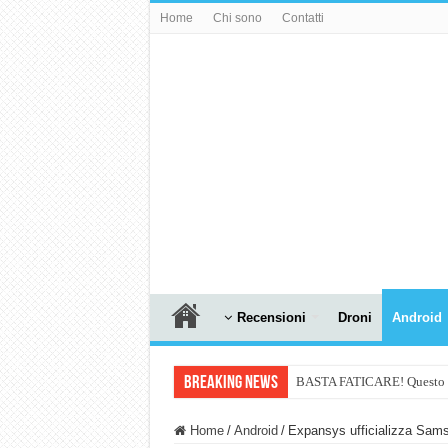
Home
Chi sono
Contatti
Recensioni
Droni
Android
Breaking News
BASTA FATICARE! Questo robo
PULISCE e SI SVUOTA DA S
Home
/
Android
/
Expansys ufficializza Sams
NUASI B2-1: trascrizione e ri