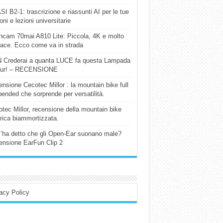
I B2-1: trascrizione e riassunti AI per le tue
ioni e lezioni universitarie
cam 70mai A810 Lite: Piccola, 4K e molto
cace. Ecco come va in strada
 Crederai a quanta LUCE fa questa Lampada
our! – RECENSIONE
nsione Cecotec Millor : la mountain bike full
ended che sorprende per versatilità.
tec Millor, recensione della mountain bike
trica biammortizzata.
l’ha detto che gli Open-Ear suonano male?
nsione EarFun Clip 2
acy Policy