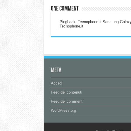
One comment
Pingback:
Tecnophone.it Samsung Galaxy 
Tecnophone.it
Meta
Accedi
Feed dei contenuti
Feed dei commenti
WordPress.org