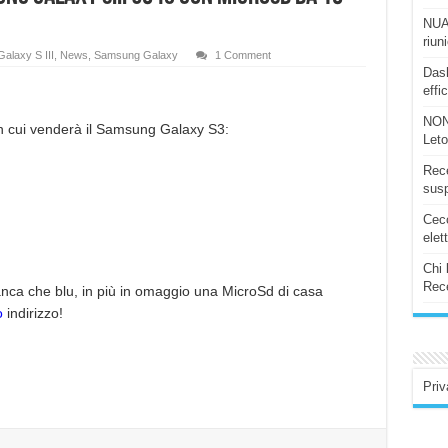
NUAS
riun
Galaxy S III
,
News
,
Samsung Galaxy
1 Comment
Dash
effi
NON
con cui venderà il Samsung Galaxy S3:
Let
Rece
susp
Ceco
elet
Chi 
Rece
anca che blu, in più in omaggio una MicroSd di casa
o
indirizzo!
Priv