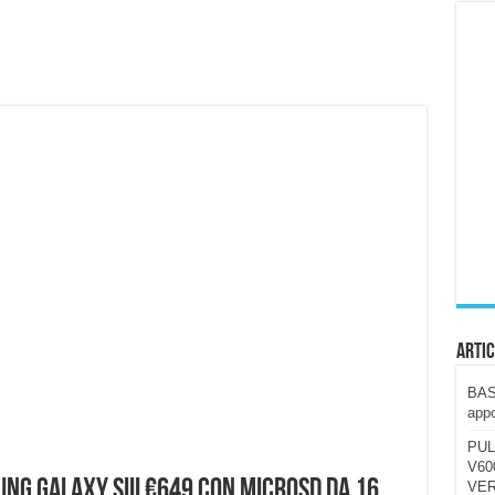
ccola, 4K e molto efficace. Ecco come va in strada
CE fa questa Lampada Letour! – RECENSIONE
della mountain bike elettrica biammortizzata.
n-Ear suonano male? Recensione EarFun Clip 2
i un semplice vetro temperato!
 su SOS, sicurezza e controllo da remoto.
cus su SOS e comandi da remoto
Artic
BAST
appo
PUL
V600
ng Galaxy SIII €649 con MicroSd da 16
VER