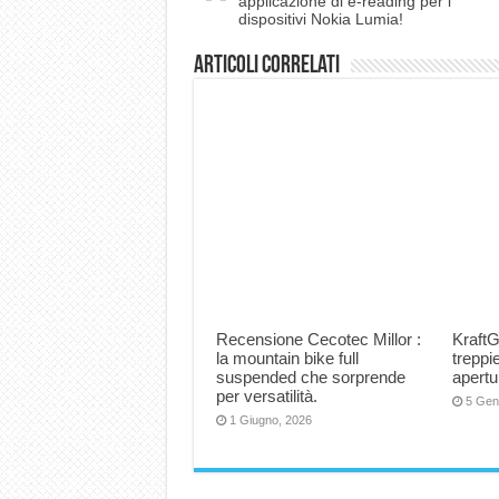
applicazione di e-reading per i
dispositivi Nokia Lumia!
Articoli correlati
Recensione Cecotec Millor :
KraftG
la mountain bike full
trepp
suspended che sorprende
apertu
per versatilità.
5 Gen
1 Giugno, 2026