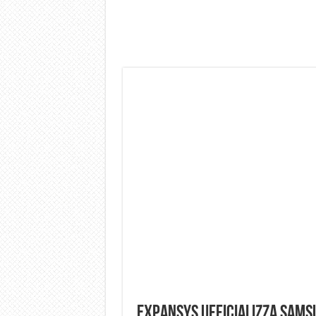
Dashcam 70mai A810 Lite: Pi
NON Crederai a quanta LU
Cecotec Millor, recensione 
Chi l’ha detto che gli Ope
BENKS OMNIWARRIOR: Più d
Brondi Amico Vero 4G: Focus
Brondi Amico VERO 4G : Fo
Expansys ufficializza Samsu