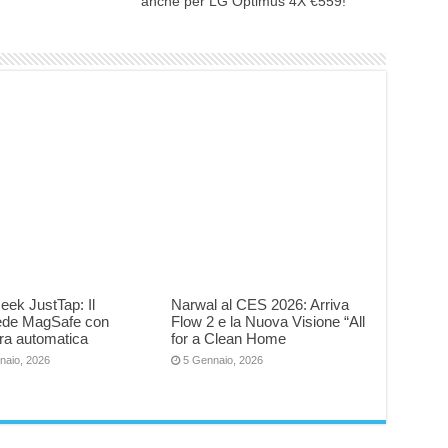
anche per LG Optimus 4X €559!
eek JustTap: Il
Narwal al CES 2026: Arriva
iede MagSafe con
Flow 2 e la Nuova Visione “All
ra automatica
for a Clean Home
naio, 2026
5 Gennaio, 2026