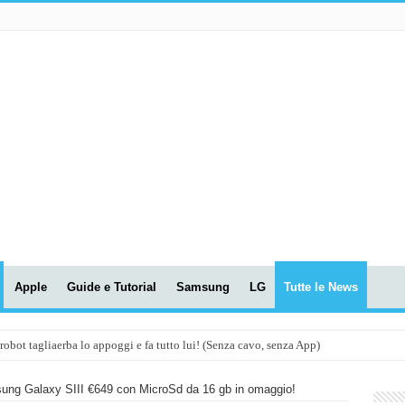
Apple
Guide e Tutorial
Samsung
LG
Tutte le News
t tagliaerba lo appoggi e fa tutto lui! (Senza cavo, senza App)
OLA! UWANT V600: Aspirapolvere senza fili con LASER VERDE!
ung Galaxy SIII €649 con MicroSd da 16 gb in omaggio!
assunti AI per le tue riunioni e lezioni universitarie