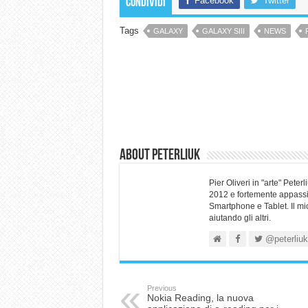
Facebook
Twitter
Condividi
Tags
GALAXY
GALAXY SIII
NEWS
About Peterliuk
Pier Oliveri in "arte" Pet
2012 e fortemente appassio
Smartphone e Tablet. Il mi
aiutando gli altri.
@peterliuk
Previous
Nokia Reading, la nuova