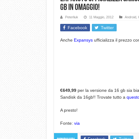
gb in omaggio!
Peterliuk
11 Maggio, 2012
Android
,
Facebook
Twitter
Anche
Expansys
ufficializza il prezzo 
€649,99
per la versione da 16 gb sia bi
Sandisk da 16gb!! Trovate tutto a
quest
A presto!
Fonte:
via