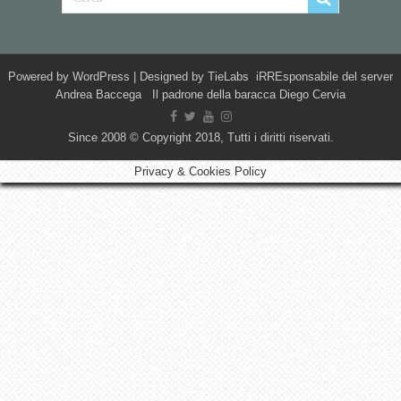
Powered by
WordPress
| Designed by
TieLabs
iRREsponsabile del server
Andrea Baccega Il padrone della baracca Diego Cervia
Since 2008 © Copyright 2018, Tutti i diritti riservati.
Privacy & Cookies Policy