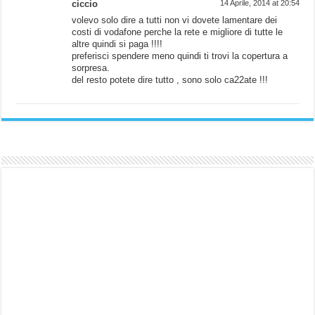
ciccio
14 Aprile, 2014 at 20:54
volevo solo dire a tutti non vi dovete lamentare dei
costi di vodafone perche la rete e migliore di tutte le
altre quindi si paga !!!!
preferisci spendere meno quindi ti trovi la copertura a
sorpresa.
del resto potete dire tutto , sono solo ca22ate !!!