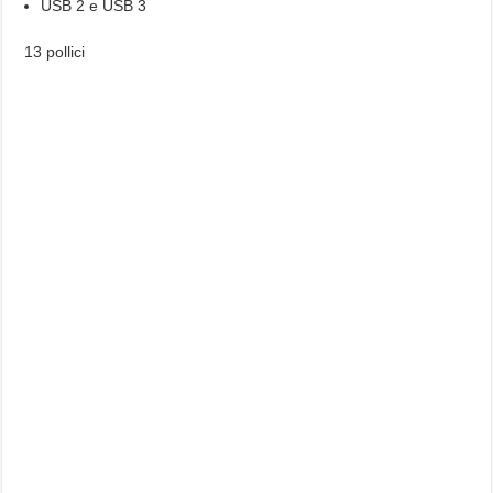
USB 2 e USB 3
13 pollici