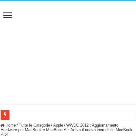
BASTA FATICARE! Questo robot tagliaerba lo appoggi e fa tutto lui! (Senza cav
Home
/
Tutte le Categorie
/
Apple
/
WWDC 2012 : Aggiornamento
Hardware per MacBook e MacBook Air. Arriva il nuovo incredibile MacBook
Pro!
PULISCE e SI SVUOTA DA SOLA! UWANT V600: Aspirapolvere senza fili con