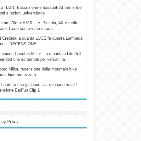
I B2-1: trascrizione e riassunti AI per le tue
ioni e lezioni universitarie
cam 70mai A810 Lite: Piccola, 4K e molto
cace. Ecco come va in strada
 Crederai a quanta LUCE fa questa Lampada
our! – RECENSIONE
nsione Cecotec Millor : la mountain bike full
ended che sorprende per versatilità.
tec Millor, recensione della mountain bike
trica biammortizzata.
l’ha detto che gli Open-Ear suonano male?
nsione EarFun Clip 2
acy Policy