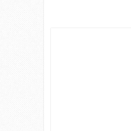
Dashcam 70mai A810 Lite: Pi
NON Crederai a quanta LU
Cecotec Millor, recensione 
Chi l’ha detto che gli Ope
BENKS OMNIWARRIOR: Più d
Brondi Amico Vero 4G: Focus
Brondi Amico VERO 4G : Fo