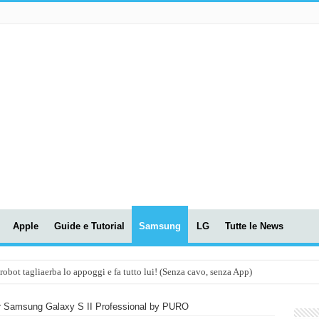
Apple
Guide e Tutorial
Samsung
LG
Tutte le News
t tagliaerba lo appoggi e fa tutto lui! (Senza cavo, senza App)
OLA! UWANT V600: Aspirapolvere senza fili con LASER VERDE!
 Samsung Galaxy S II Professional by PURO
assunti AI per le tue riunioni e lezioni universitarie