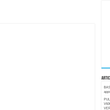
ccola, 4K e molto efficace. Ecco come va in strada
CE fa questa Lampada Letour! – RECENSIONE
della mountain bike elettrica biammortizzata.
n-Ear suonano male? Recensione EarFun Clip 2
i un semplice vetro temperato!
 su SOS, sicurezza e controllo da remoto.
cus su SOS e comandi da remoto
Artic
BAST
appo
PUL
V600
VER