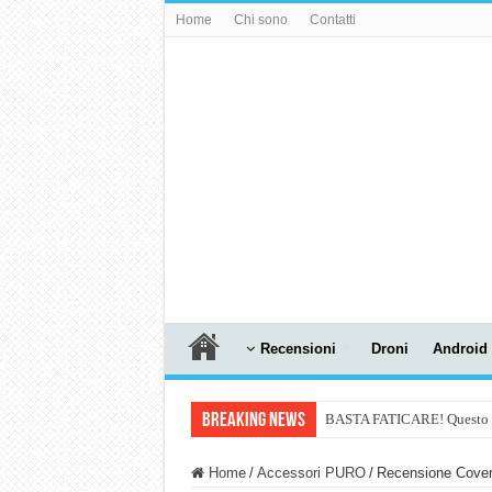
Home
Chi sono
Contatti
Recensioni
Droni
Android
Breaking News
BASTA FATICARE! Questo robo
PULISCE e SI SVUOTA DA S
Home
/
Accessori PURO
/
Recensione Cover
NUASI B2-1: trascrizione e ri