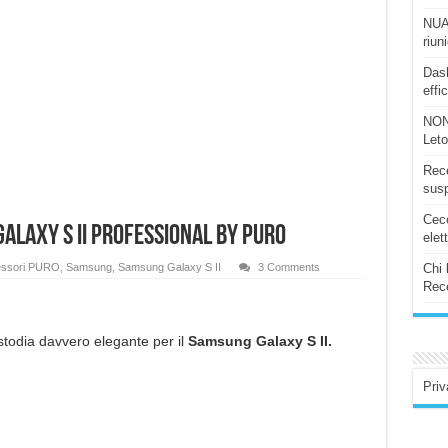
NUAS
riun
Dash
effi
NON
Let
Rece
susp
Ceco
alaxy S II Professional by PURO
elet
ssori PURO
,
Samsung
,
Samsung Galaxy S II
3 Comments
Chi 
Rece
todia davvero elegante per il
Samsung Galaxy S II.
Priv