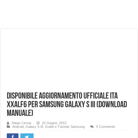
NUASI B2-1: trascrizione e riassunti AI per le tue riunioni e lezioni universitarie
Dashcam 70mai A810 Lite: Piccola, 4K e molto efficace. Ecco come va in strada
NON Crederai a quanta LUCE fa questa Lampada Letour! – RECENSIONE
Cecotec Millor, recensione della mountain bike elettrica biammortizzata.
Chi l’ha detto che gli Open-Ear suonano male? Recensione EarFun Clip 2
BENKS OMNIWARRIOR: Più di un semplice vetro temperato!
Brondi Amico Vero 4G: Focus su SOS, sicurezza e controllo da remoto.
Brondi Amico VERO 4G : Focus su SOS e comandi da remoto
Disponibile aggiornamento ufficiale ITA
XXALF6 per Samsung Galaxy S III (Download
manuale)
Diego Cervia
22 Giugno, 2012
Android
,
Galaxy S III
,
Guide e Tutorial
,
Samsung
5 Comments