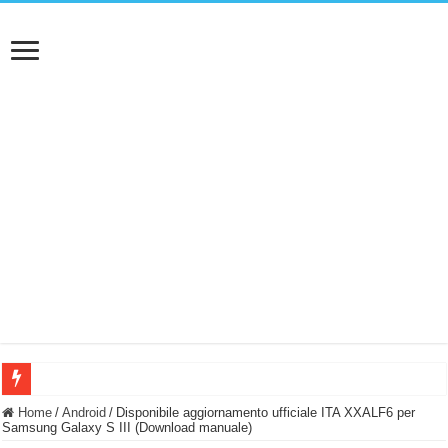
BASTA FATICARE! Questo robot tagliaerba lo appoggi e fa tutto lui! (Senza cav
Home
/
Android
/
Disponibile aggiornamento ufficiale ITA XXALF6 per
Samsung Galaxy S III (Download manuale)
PULISCE e SI SVUOTA DA SOLA! UWANT V600: Aspirapolvere senza fili con