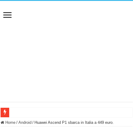
BASTA FATICARE! Questo robot tagliaerba lo appoggi e fa tutto lui! (Senza cav
Home
/
Android
/
Huawei Ascend P1 sbarca in Italia a 449 euro.
PULISCE e SI SVUOTA DA SOLA! UWANT V600: Aspirapolvere senza fili con