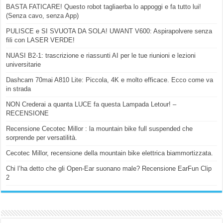
BASTA FATICARE! Questo robot tagliaerba lo appoggi e fa tutto lui!
(Senza cavo, senza App)
PULISCE e SI SVUOTA DA SOLA! UWANT V600: Aspirapolvere senza
fili con LASER VERDE!
NUASI B2-1: trascrizione e riassunti AI per le tue riunioni e lezioni
universitarie
Dashcam 70mai A810 Lite: Piccola, 4K e molto efficace. Ecco come va
in strada
NON Crederai a quanta LUCE fa questa Lampada Letour! –
RECENSIONE
Recensione Cecotec Millor : la mountain bike full suspended che
sorprende per versatilità.
Cecotec Millor, recensione della mountain bike elettrica biammortizzata.
Chi l’ha detto che gli Open-Ear suonano male? Recensione EarFun Clip
2