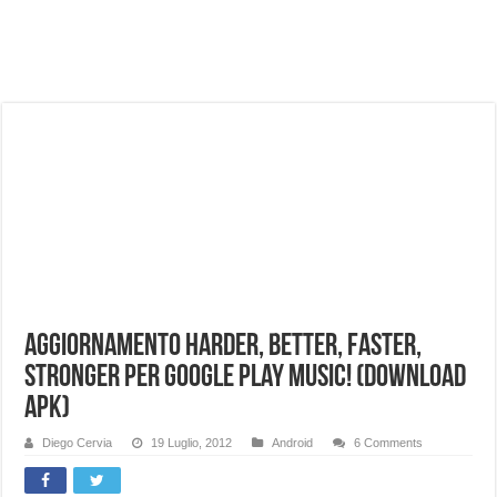
NUASI B2-1: trascrizione e riassunti AI per le tue riunioni e lezioni universitarie
Dashcam 70mai A810 Lite: Piccola, 4K e molto efficace. Ecco come va in strada
NON Crederai a quanta LUCE fa questa Lampada Letour! – RECENSIONE
Cecotec Millor, recensione della mountain bike elettrica biammortizzata.
Chi l’ha detto che gli Open-Ear suonano male? Recensione EarFun Clip 2
BENKS OMNIWARRIOR: Più di un semplice vetro temperato!
Brondi Amico Vero 4G: Focus su SOS, sicurezza e controllo da remoto.
Brondi Amico VERO 4G : Focus su SOS e comandi da remoto
Aggiornamento Harder, better, faster,
stronger per Google Play Music! (Download
Apk)
Diego Cervia
19 Luglio, 2012
Android
6 Comments