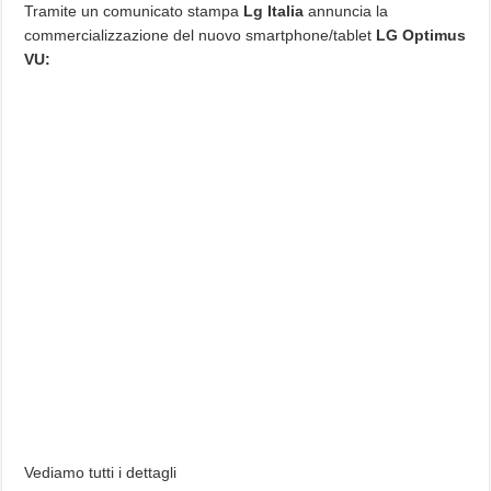
Italia
Tramite un comunicato stampa
Lg Italia
annuncia la
a
commercializzazione del nuovo smartphone/tablet
LG Optimus
Ottobre
a
VU:
500
euro
con
Tegra
3.
Vediamo tutti i dettagli