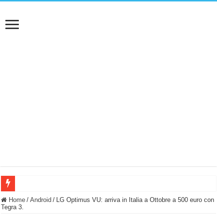
BASTA FATICARE! Questo robot tagliaerba lo appoggi e fa tutto lui! (Senza cav
Home
/
Android
/
LG Optimus VU: arriva in Italia a Ottobre a 500 euro con
Tegra 3.
PULISCE e SI SVUOTA DA SOLA! UWANT V600: Aspirapolvere senza fili con