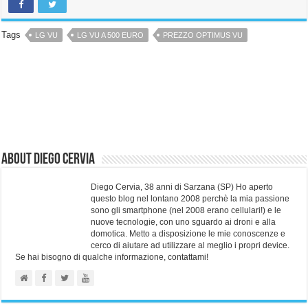
Tags
LG VU
LG VU A 500 EURO
PREZZO OPTIMUS VU
About Diego Cervia
Diego Cervia, 38 anni di Sarzana (SP) Ho aperto
questo blog nel lontano 2008 perchè la mia passione
sono gli smartphone (nel 2008 erano cellulari!) e le
nuove tecnologie, con uno sguardo ai droni e alla
domotica. Metto a disposizione le mie conoscenze e
cerco di aiutare ad utilizzare al meglio i propri device.
Se hai bisogno di qualche informazione, contattami!