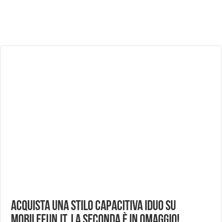
NUASI B2-1: trascrizione e riassunti AI per le tue riunioni e lezioni universitarie
Dashcam 70mai A810 Lite: Piccola, 4K e molto efficace. Ecco come va in strada
NON Crederai a quanta LUCE fa questa Lampada Letour! – RECENSIONE
Cecotec Millor, recensione della mountain bike elettrica biammortizzata.
Chi l’ha detto che gli Open-Ear suonano male? Recensione EarFun Clip 2
BENKS OMNIWARRIOR: Più di un semplice vetro temperato!
Brondi Amico Vero 4G: Focus su SOS, sicurezza e controllo da remoto.
Brondi Amico VERO 4G : Focus su SOS e comandi da remoto
Acquista una stilo capacitiva iDUO su
MobileFun.it, la seconda è in omaggio!