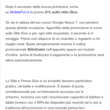
Dopo il successo della scorsa primavera, torna
su
MobileFun.it
la promo
2×1 sullo stilo iDuo.
Se sei in attesa del tuo nuovo Google Nexus 7, non perdere
questa ghiotta occasione. Approfitta della promozione in corso
sullo Stilo iDuo e per ogni stilo acquistato, il secondo è in
omaggio. Potrai così disporre di un ricambio o regalarlo a chi
meglio credi. Basta semplicemente inserire il codice
promozionale
StiloGratis
nell’apposito spazio sul modulo
d’ordine
prima di finalizzare il pagamento e la promozione sarà
attiva automaticamente.
Lo Stilo e Penna iDuo è un prodotto davvero particolare:
pratico, versatile e multifunzione. È dotato di punta
omnidirezionale per un’interazione accurata con lo
schermo, funziona con tutti i touchscreen capacitivi di telefoni e
tablet (ovvero con il 99% dei dispositivi più recenti) ed in più si
trasforma all’occorrenza in una comoda penna biro.