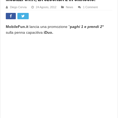
Diego Cervia
24 Agosto, 2012
News
1 Comment
MobileFun.it
lancia una promozione “
p
aghi 1 e prendi 2
“
sulla penna capacitiva
iDuo.