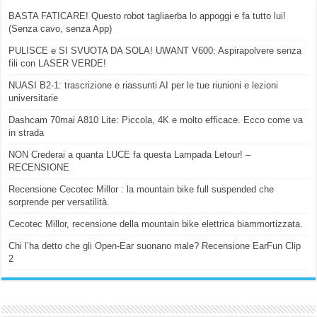
BASTA FATICARE! Questo robot tagliaerba lo appoggi e fa tutto lui!
(Senza cavo, senza App)
PULISCE e SI SVUOTA DA SOLA! UWANT V600: Aspirapolvere senza
fili con LASER VERDE!
NUASI B2-1: trascrizione e riassunti AI per le tue riunioni e lezioni
universitarie
Dashcam 70mai A810 Lite: Piccola, 4K e molto efficace. Ecco come va
in strada
NON Crederai a quanta LUCE fa questa Lampada Letour! –
RECENSIONE
Recensione Cecotec Millor : la mountain bike full suspended che
sorprende per versatilità.
Cecotec Millor, recensione della mountain bike elettrica biammortizzata.
Chi l’ha detto che gli Open-Ear suonano male? Recensione EarFun Clip
2