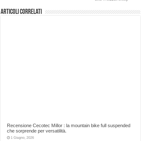
Articoli correlati
Recensione Cecotec Millor : la mountain bike full suspended
che sorprende per versatilità.
1 Giugno, 2026