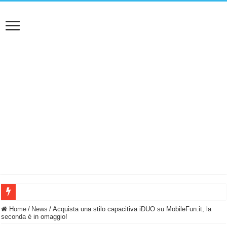
BASTA FATICARE! Questo robot tagliaerba lo appoggi e fa tutto lui! (Senza cav
Home
/
News
/
Acquista una stilo capacitiva iDUO su MobileFun.it, la
seconda è in omaggio!
PULISCE e SI SVUOTA DA SOLA! UWANT V600: Aspirapolvere senza fili con