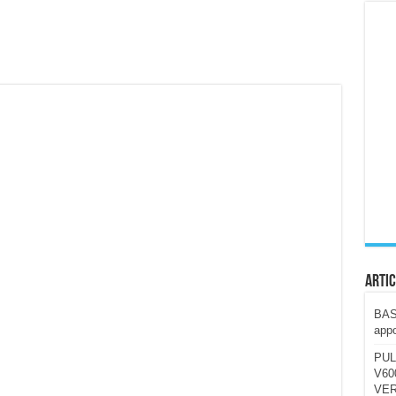
ccola, 4K e molto efficace. Ecco come va in strada
CE fa questa Lampada Letour! – RECENSIONE
della mountain bike elettrica biammortizzata.
n-Ear suonano male? Recensione EarFun Clip 2
i un semplice vetro temperato!
 su SOS, sicurezza e controllo da remoto.
cus su SOS e comandi da remoto
Artic
BAST
appo
PUL
V600
VER