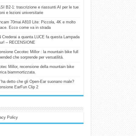
I B2-1: trascrizione e riassunti AI per le tue
ioni e lezioni universitarie
cam 70mai A810 Lite: Piccola, 4K e molto
cace. Ecco come va in strada
 Crederai a quanta LUCE fa questa Lampada
our! – RECENSIONE
nsione Cecotec Millor : la mountain bike full
ended che sorprende per versatilità.
tec Millor, recensione della mountain bike
trica biammortizzata.
l’ha detto che gli Open-Ear suonano male?
nsione EarFun Clip 2
acy Policy