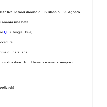
efinitiva,
le voci dicono di un rilascio il 29 Agosto.
è ancora una beta.
ure
Qui
(Google Drive)
procedura.
ma di installarla.
e con il gestore TRE, il terminale rimane sempre in
feedback!