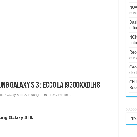
NUAS
riun
Dash
effi
NON
Let
Rece
susp
Ceco
elet
Chi 
ng Galaxy S 3 : Ecco la I9300XXDLH8
Rece
id
,
Galaxy S III
,
Samsung
10 Comments
ng Galaxy S III.
Priv