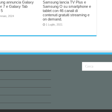
ng annuncia Galaxy
Samsung lancia TV Plus e
r 7 e Galaxy Tab
Samsung O su smartphone e
 5
tablet con 46 canali di
contenuti gratuiti streaming e
nnaio, 2024
on demand.
1 Luglio, 2021