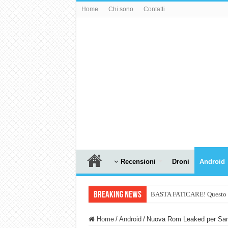
Home
Chi sono
Contatti
Recensioni
Droni
Android
Breaking News
BASTA FATICARE! Questo robo
PULISCE e SI SVUOTA DA S
Home
/
Android
/
Nuova Rom Leaked per Sam
NUASI B2-1: trascrizione e ri