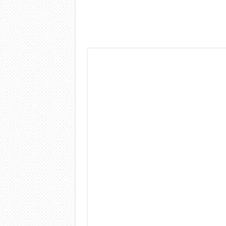
Dashcam 70mai A810 Lite: Pi
NON Crederai a quanta LU
Cecotec Millor, recensione 
Chi l’ha detto che gli Ope
BENKS OMNIWARRIOR: Più d
Brondi Amico Vero 4G: Focus
Brondi Amico VERO 4G : Fo