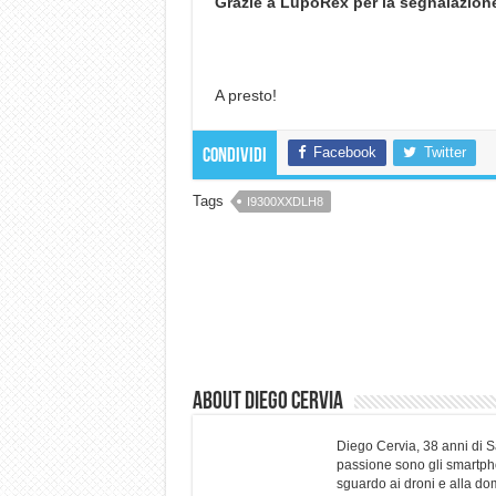
Grazie a LupoRex per la segnalazion
A presto!
Facebook
Twitter
Condividi
Tags
I9300XXDLH8
About Diego Cervia
Diego Cervia, 38 anni di 
passione sono gli smartpho
sguardo ai droni e alla do