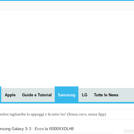
Apple
Guide e Tutorial
Samsung
LG
Tutte le News
t tagliaerba lo appoggi e fa tutto lui! (Senza cavo, senza App)
OLA! UWANT V600: Aspirapolvere senza fili con LASER VERDE!
sung Galaxy S 3 : Ecco la I9300XXDLH8
assunti AI per le tue riunioni e lezioni universitarie