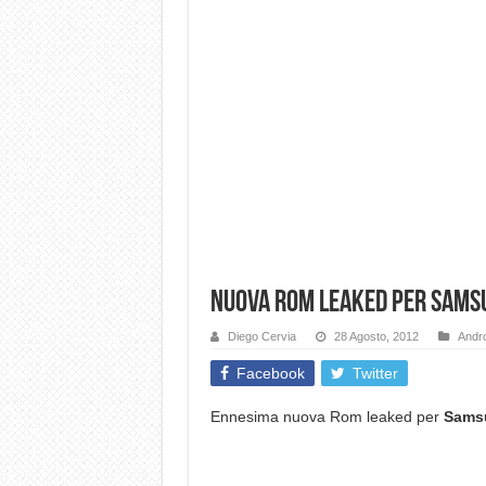
Nuova Rom Leaked per Samsu
Diego Cervia
28 Agosto, 2012
Andro
Facebook
Twitter
Ennesima nuova Rom leaked per
Samsu