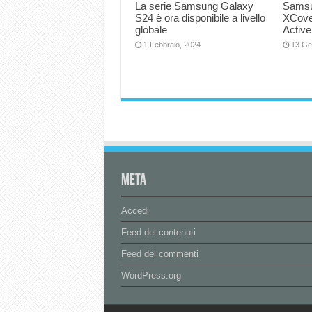
La serie Samsung Galaxy
Samsu
S24 è ora disponibile a livello
XCove
globale
Active
1 Febbraio, 2024
13 Ge
Meta
Accedi
Feed dei contenuti
Feed dei commenti
WordPress.org