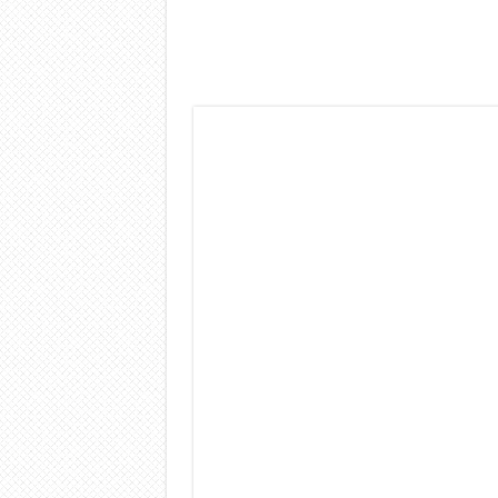
Dashcam 70mai A810 Lite: Pi
NON Crederai a quanta LU
Cecotec Millor, recensione 
Chi l’ha detto che gli Ope
BENKS OMNIWARRIOR: Più d
Brondi Amico Vero 4G: Focus
Brondi Amico VERO 4G : Fo