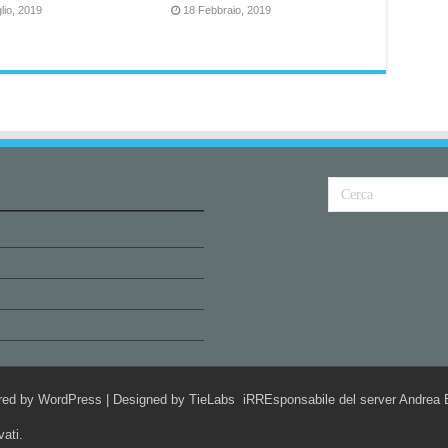
lio, 2019
18 Febbraio, 2019
red by
WordPress
| Designed by
TieLabs
iRREsponsabile del server Andrea B
vati.