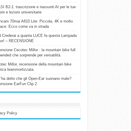
I B2-1: trascrizione e riassunti AI per le tue
ioni e lezioni universitarie
cam 70mai A810 Lite: Piccola, 4K e molto
cace. Ecco come va in strada
 Crederai a quanta LUCE fa questa Lampada
our! – RECENSIONE
nsione Cecotec Millor : la mountain bike full
ended che sorprende per versatilità.
tec Millor, recensione della mountain bike
trica biammortizzata.
l’ha detto che gli Open-Ear suonano male?
nsione EarFun Clip 2
acy Policy