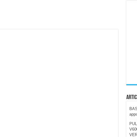
ccola, 4K e molto efficace. Ecco come va in strada
CE fa questa Lampada Letour! – RECENSIONE
della mountain bike elettrica biammortizzata.
n-Ear suonano male? Recensione EarFun Clip 2
i un semplice vetro temperato!
 su SOS, sicurezza e controllo da remoto.
cus su SOS e comandi da remoto
Artic
BAST
appo
PUL
V600
VER