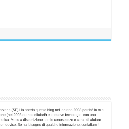
Sarzana (SP) Ho aperto questo blog nel lontano 2008 perchè la mia
ne (nel 2008 erano cellulari!) e le nuove tecnologie, con uno
motica. Metto a disposizione le mie conoscenze e cerco di aiutare
ropri device. Se hai bisogno di qualche informazione, contattami!