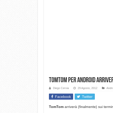
TomTom per android arriver
Diego Cervia
29 Agosto, 2012
Andro
Facebook
Twitter
TomTom
arriverà (finalmente) sui termi