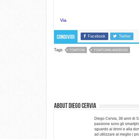
Via
Facebook
Twitter
Condividi
Tags
TOMTOM
TOMTOMN ANDROID
About Diego Cervia
Diego Cervia, 38 anni di 
passione sono gli smartpho
sguardo ai droni e alla do
ad utilizzare al meglio i p