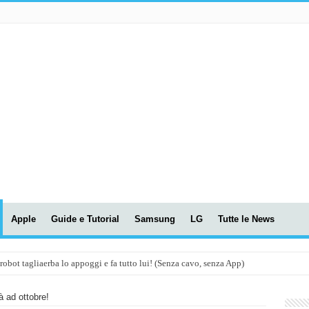
Apple
Guide e Tutorial
Samsung
LG
Tutte le News
t tagliaerba lo appoggi e fa tutto lui! (Senza cavo, senza App)
OLA! UWANT V600: Aspirapolvere senza fili con LASER VERDE!
 ad ottobre!
assunti AI per le tue riunioni e lezioni universitarie