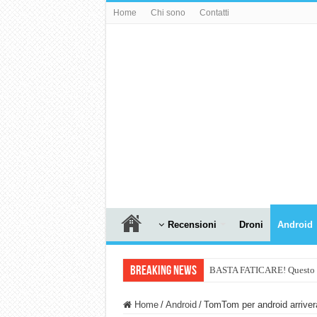
Home
Chi sono
Contatti
Recensioni
Droni
Android
Breaking News
BASTA FATICARE! Questo robo
PULISCE e SI SVUOTA DA S
Home
/
Android
/
TomTom per android arriverà
NUASI B2-1: trascrizione e ri