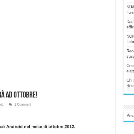
NUAS
riun
Dash
effi
NON
Let
Rece
susp
Ceco
elet
Chi 
Rece
à ad ottobre!
id
1 Comment
Priv
nali
Android nel mese di ottobre 2012.