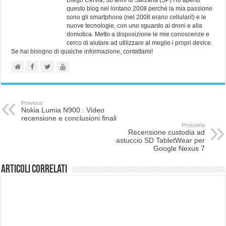
Diego Cervia, 38 anni di Sarzana (SP) Ho aperto
questo blog nel lontano 2008 perchè la mia passione
sono gli smartphone (nel 2008 erano cellulari!) e le
nuove tecnologie, con uno sguardo ai droni e alla
domotica. Metto a disposizione le mie conoscenze e
cerco di aiutare ad utilizzare al meglio i propri device.
Se hai bisogno di qualche informazione, contattami!
Previous
Nokia Lumia N900 : Video
recensione e conclusioni finali
Prossima
Recensione custodia ad
astuccio SD TabletWear per
Google Nexus 7
Articoli correlati