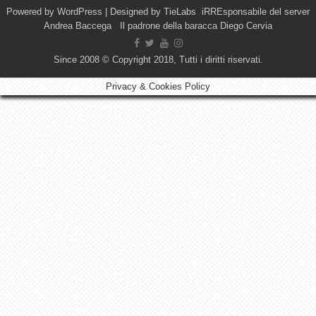
Powered by
WordPress
| Designed by
TieLabs
iRREsponsabile del server
Andrea Baccega Il padrone della baracca Diego Cervia
Since 2008 © Copyright 2018, Tutti i diritti riservati.
Privacy & Cookies Policy