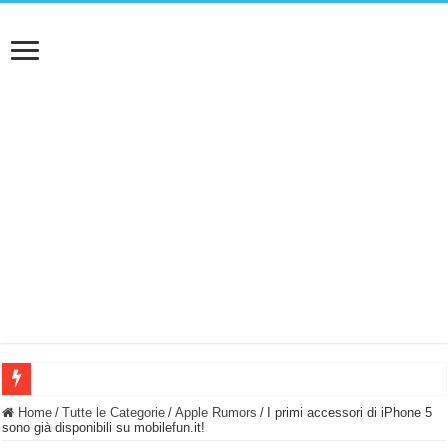
BASTA FATICARE! Questo robot tagliaerba lo appoggi e fa tutto lui! (Senza cav
Home
/
Tutte le Categorie
/
Apple Rumors
/
I primi accessori di iPhone 5
sono già disponibili su mobilefun.it!
PULISCE e SI SVUOTA DA SOLA! UWANT V600: Aspirapolvere senza fili con