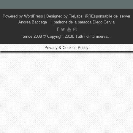
Powered by
WordPress
| Designed by
TieLabs
iRREsponsabile del server
Andrea Baccega Il padrone della baracca Diego Cervia
Since 2008 © Copyright 2018, Tutti i diritti riservati.
Privacy & Cookies Policy