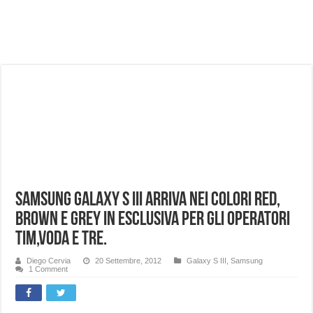
NUASI B2-1: trascrizione e riassunti AI per le tue riunioni e lezioni universitarie
Dashcam 70mai A810 Lite: Piccola, 4K e molto efficace. Ecco come va in strada
NON Crederai a quanta LUCE fa questa Lampada Letour! – RECENSIONE
Cecotec Millor, recensione della mountain bike elettrica biammortizzata.
Chi l’ha detto che gli Open-Ear suonano male? Recensione EarFun Clip 2
BENKS OMNIWARRIOR: Più di un semplice vetro temperato!
Brondi Amico Vero 4G: Focus su SOS, sicurezza e controllo da remoto.
Brondi Amico VERO 4G : Focus su SOS e comandi da remoto
Samsung Galaxy S III arriva nei colori Red,
Brown e Grey in esclusiva per gli operatori
Tim,Voda e Tre.
Diego Cervia
20 Settembre, 2012
Galaxy S III
,
Samsung
1 Comment