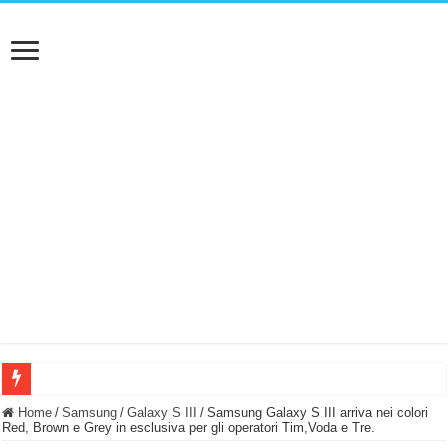
BASTA FATICARE! Questo robot tagliaerba lo appoggi e fa tutto lui! (Senza cav
Home
/
Samsung
/
Galaxy S III
/
Samsung Galaxy S III arriva nei colori
Red, Brown e Grey in esclusiva per gli operatori Tim,Voda e Tre.
PULISCE e SI SVUOTA DA SOLA! UWANT V600: Aspirapolvere senza fili con