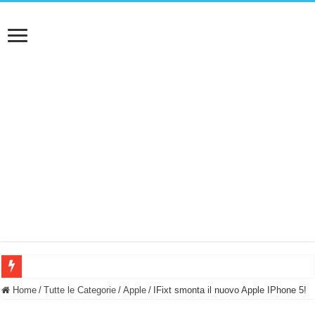
BASTA FATICARE! Questo robot tagliaerba lo appoggi e fa tutto lui! (Senza cav
Home
/
Tutte le Categorie
/
Apple
/
IFixt smonta il nuovo Apple IPhone 5!
PULISCE e SI SVUOTA DA SOLA! UWANT V600: Aspirapolvere senza fili con