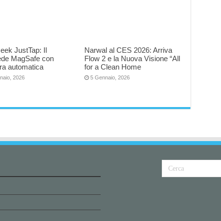
eek JustTap: Il
Narwal al CES 2026: Arriva
iede MagSafe con
Flow 2 e la Nuova Visione “All
ra automatica
for a Clean Home
naio, 2026
5 Gennaio, 2026