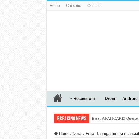
Home
Chi sono
Contatti
Recensioni
Droni
Android
Breaking News
BASTA FATICARE! Questo robo
PULISCE e SI SVUOTA DA S
Home
/
News
/
Felix Baumgartner si è lancia
NUASI B2-1: trascrizione e ri