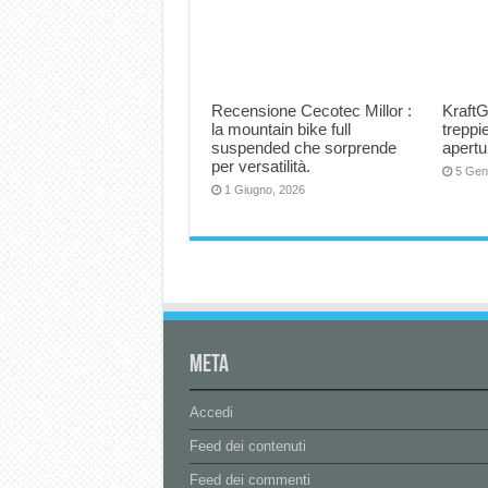
Recensione Cecotec Millor :
KraftG
la mountain bike full
trepp
suspended che sorprende
apertu
per versatilità.
5 Gen
1 Giugno, 2026
Meta
Accedi
Feed dei contenuti
Feed dei commenti