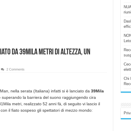
NUAS
riun
Dash
effi
NON
Let
Rece
ato da 39mila Metri di altezza, un
susp
Ceco
elet
2 Comments
Chi 
Rece
n, nella serata (Italiana) infatti si è lanciato da
39Mila
e superando la barriera del suono raggiungendo cira
Mila metri, realizzato 52 anni fà, di seguito vi lascio il
 con il fiato sospeso gli spettatori di mezzo mondo:
Priv