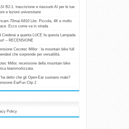
I B2-1: trascrizione e riassunti AI per le tue
ioni e lezioni universitarie
cam 70mai A810 Lite: Piccola, 4K e molto
cace. Ecco come va in strada
 Crederai a quanta LUCE fa questa Lampada
our! – RECENSIONE
nsione Cecotec Millor : la mountain bike full
ended che sorprende per versatilità.
tec Millor, recensione della mountain bike
trica biammortizzata.
l’ha detto che gli Open-Ear suonano male?
nsione EarFun Clip 2
acy Policy