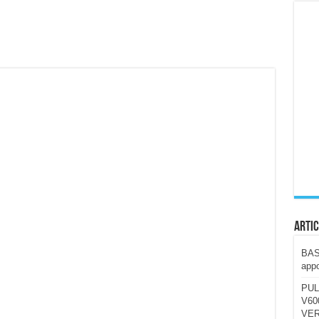
ccola, 4K e molto efficace. Ecco come va in strada
CE fa questa Lampada Letour! – RECENSIONE
della mountain bike elettrica biammortizzata.
n-Ear suonano male? Recensione EarFun Clip 2
i un semplice vetro temperato!
 su SOS, sicurezza e controllo da remoto.
cus su SOS e comandi da remoto
Artic
BAST
appo
PUL
V600
VER