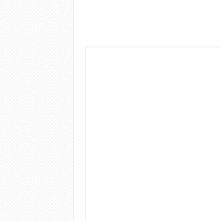
Dashcam 70mai A810 Lite: Pi
NON Crederai a quanta LU
Cecotec Millor, recensione 
Chi l’ha detto che gli Ope
BENKS OMNIWARRIOR: Più d
Brondi Amico Vero 4G: Focus
Brondi Amico VERO 4G : Fo