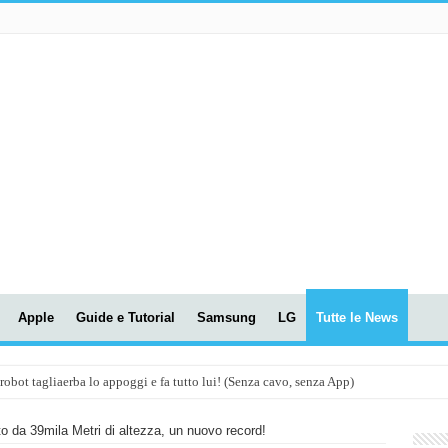
Apple
Guide e Tutorial
Samsung
LG
Tutte le News
t tagliaerba lo appoggi e fa tutto lui! (Senza cavo, senza App)
OLA! UWANT V600: Aspirapolvere senza fili con LASER VERDE!
to da 39mila Metri di altezza, un nuovo record!
assunti AI per le tue riunioni e lezioni universitarie