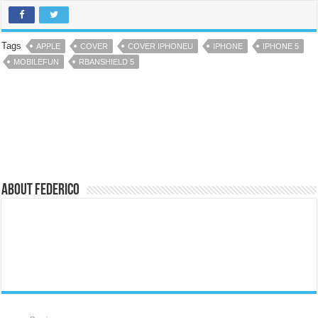
Tags
APPLE
COVER
COVER IPHONEU
IPHONE
IPHONE 5
MOBILEFUN
RBANSHIELD 5
About Federico