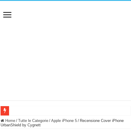
BASTA FATICARE! Questo robot tagliaerba lo appoggi e fa tutto lui! (Senza cav
Home
/
Tutte le Categorie
/
Apple iPhone 5
/
Recensione Cover iPhone
UrbanShield by Cygnett
PULISCE e SI SVUOTA DA SOLA! UWANT V600: Aspirapolvere senza fili con